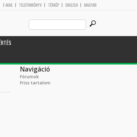
E-MAIL
TELEFONKÖNYV
TÉRKÉP
ENGLISH
MAGYAR
Search
Keresés űrlap
this
site
ÉRTÉS
Navigáció
Fórumok
Friss tartalom