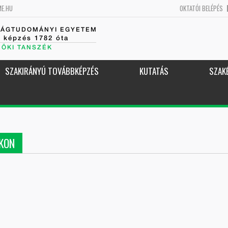
ME.HU
OKTATÓI BELÉPÉS
SÁGTUDOMÁNYI EGYETEM
k képzés 1782 óta
NÖKI TANSZÉK
SZAKIRÁNYÚ TOVÁBBKÉPZÉS
KUTATÁS
SZAK
KON