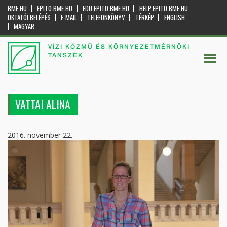
BME.HU
EPITO.BME.HU
EDU.EPITO.BME.HU
HELP.EPITO.BME.HU
OKTATÓI BELÉPÉS
E-MAIL
TELEFONKÖNYV
TÉRKÉP
ENGLISH
MAGYAR
VÍZI KÖZMŰ ÉS KÖRNYEZETMÉRNÖKI
TANSZÉK
VATTAI ALINA
2016. november 22.