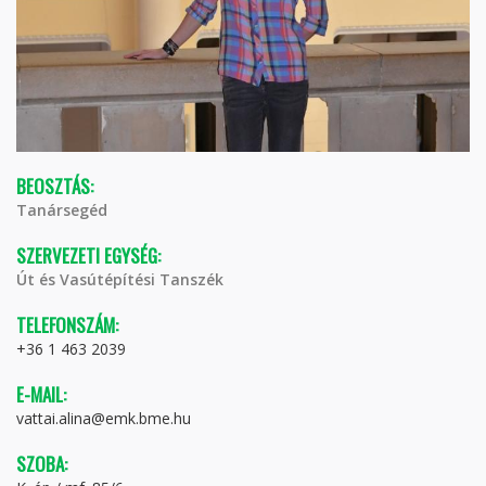
BEOSZTÁS:
Tanársegéd
SZERVEZETI EGYSÉG:
Út és Vasútépítési Tanszék
TELEFONSZÁM:
+36 1 463 2039
E-MAIL:
vattai.alina@emk.bme.hu
SZOBA: