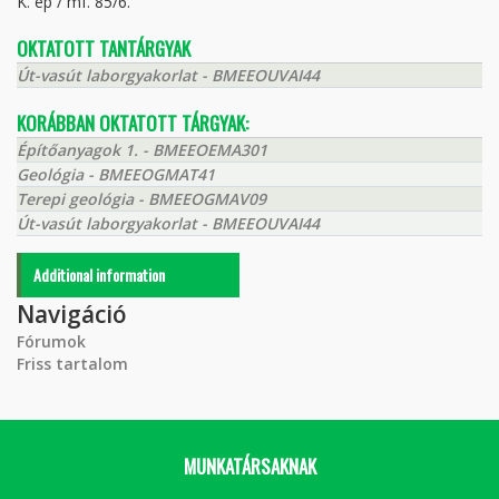
K. ép / mf. 85/6.
OKTATOTT TANTÁRGYAK
Út-vasút laborgyakorlat - BMEEOUVAI44
KORÁBBAN OKTATOTT TÁRGYAK:
Építőanyagok 1. - BMEEOEMA301
Geológia - BMEEOGMAT41
Terepi geológia - BMEEOGMAV09
Út-vasút laborgyakorlat - BMEEOUVAI44
Additional information
Navigáció
Fórumok
Friss tartalom
MUNKATÁRSAKNAK