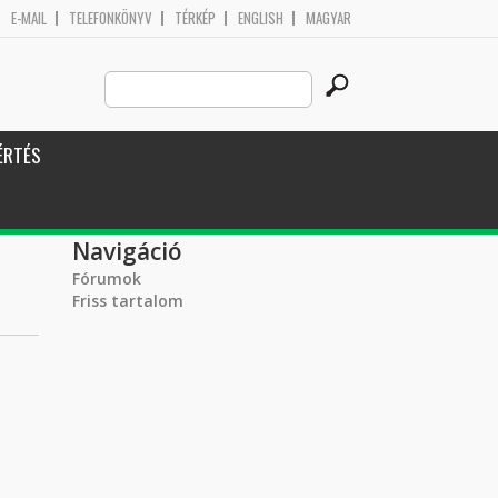
E-MAIL
TELEFONKÖNYV
TÉRKÉP
ENGLISH
MAGYAR
Search
Keresés űrlap
this
site
ÉRTÉS
Navigáció
Fórumok
Friss tartalom