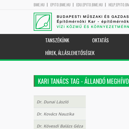
BME.HU
EPITO.BME.HU
EDU.EPITO.BME.HU
HELP.EPITO.B
BUDAPESTI MŰSZAKI ÉS GAZDA
Építőmérnöki Kar - építőmérnö
VÍZI KÖZMŰ ÉS KÖRNYEZETMÉR
TANSZÉKÜNK
OKTATÁS
HÍREK, ÁLLÁSLEHETŐSÉGEK
KARI TANÁCS TAG - ÁLLANDÓ MEGHÍVO
Dr. Dunai László
Dr. Kovács Nauzika
Dr. Kövesdi Balázs Géza