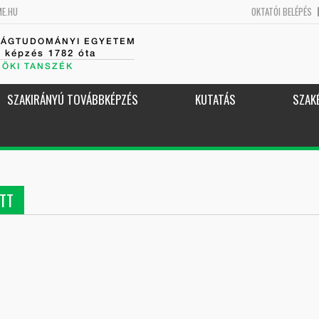
ME.HU
OKTATÓI BELÉPÉS
SÁGTUDOMÁNYI EGYETEM
k képzés 1782 óta
NÖKI TANSZÉK
SZAKIRÁNYÚ TOVÁBBKÉPZÉS
KUTATÁS
SZAK
TT