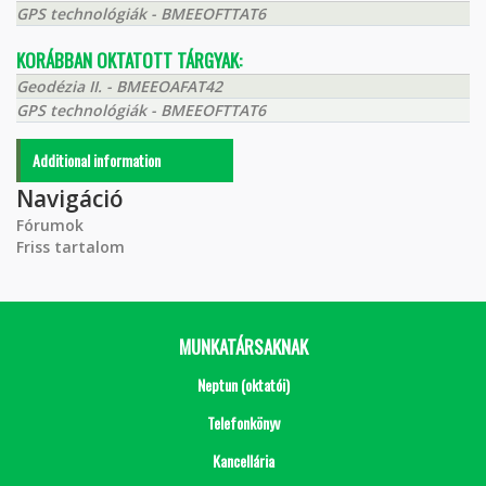
GPS technológiák - BMEEOFTTAT6
KORÁBBAN OKTATOTT TÁRGYAK:
Geodézia II. - BMEEOAFAT42
GPS technológiák - BMEEOFTTAT6
Additional information
Navigáció
Fórumok
Friss tartalom
MUNKATÁRSAKNAK
Neptun (oktatói)
Telefonkönyv
Kancellária