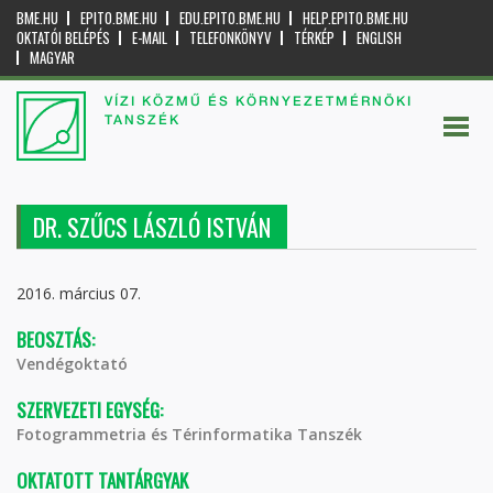
BME.HU
EPITO.BME.HU
EDU.EPITO.BME.HU
HELP.EPITO.BME.HU
OKTATÓI BELÉPÉS
E-MAIL
TELEFONKÖNYV
TÉRKÉP
ENGLISH
MAGYAR
VÍZI KÖZMŰ ÉS KÖRNYEZETMÉRNÖKI
TANSZÉK
DR. SZŰCS LÁSZLÓ ISTVÁN
2016. március 07.
BEOSZTÁS:
Vendégoktató
SZERVEZETI EGYSÉG:
Fotogrammetria és Térinformatika Tanszék
OKTATOTT TANTÁRGYAK