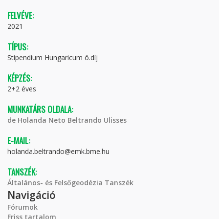
FELVÉVE:
2021
TÍPUS:
Stipendium Hungaricum ö.díj
KÉPZÉS:
2+2 éves
MUNKATÁRS OLDALA:
de Holanda Neto Beltrando Ulisses
E-MAIL:
holanda.beltrando@emk.bme.hu
TANSZÉK:
Általános- és Felsőgeodézia Tanszék
Navigáció
Fórumok
Friss tartalom