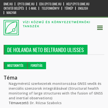
BME.HU
EPITO.BME.HU
EDU.EPITO.BME.HU
HELP.EPITO.BME.HU
OKTATÓI BELÉPÉS
E-MAIL
TELEFONKÖNYV
TÉRKÉP
ENGLISH
MAGYAR
VÍZI KÖZMŰ ÉS KÖRNYEZETMÉRNÖKI
TANSZÉK
DE HOLANDA NETO BELTRANDO ULISSES
Elsődleges fülek
MEGTEKINTÉS
(AKTÍV
FORDÍTÁS
FÜL)
Téma
Nagyméretű szerkezetek monitorozása GNSS vevők és
inerciális szenzorok integrálásával (Structural health
monitoring of large structures with the fusion of GNSS
and inertial observations)
Témavezető:
Dr. Rózsa Szabolcs