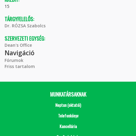
15
TÁRGYFELELŐS:
Dr. RÓZSA Szabolcs
SZERVEZETI EGYSÉG:
Dean's Office
Navigáció
Fórumok
Friss tartalom
MUNKATÁRSAKNAK
Neptun (oktatói)
Telefonkönyv
Kancellária