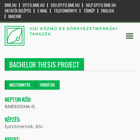
BME.HU
EPITO.BME.HU
EDU.EPITO.BME.HU
HELP.EPITO.BME.HU
OKTATÓI BELÉPÉS
E-MAIL
TELEFONKÖNYV
TÉRKÉP
ENGLISH
MAGYAR
VÍZI KÖZMŰ ÉS KÖRNYEZETMÉRNÖKI
TANSZÉK
BACHELOR THESIS PROJECT
Elsődleges fülek
MEGTEKINTÉS
(AKTÍV
FORDÍTÁS
FÜL)
NEPTUN KÓD:
BMEEODHA-IS
KÉPZÉS:
Építőmérnök, BSc
KREDIT: