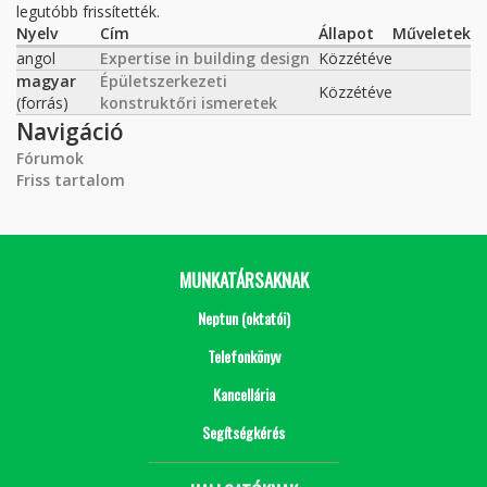
legutóbb frissítették.
Nyelv
Cím
Állapot
Műveletek
angol
Expertise in building design
Közzétéve
magyar
Épületszerkezeti
Közzétéve
(forrás)
konstruktőri ismeretek
Navigáció
Fórumok
Friss tartalom
MUNKATÁRSAKNAK
Neptun (oktatói)
Telefonkönyv
Kancellária
Segítségkérés