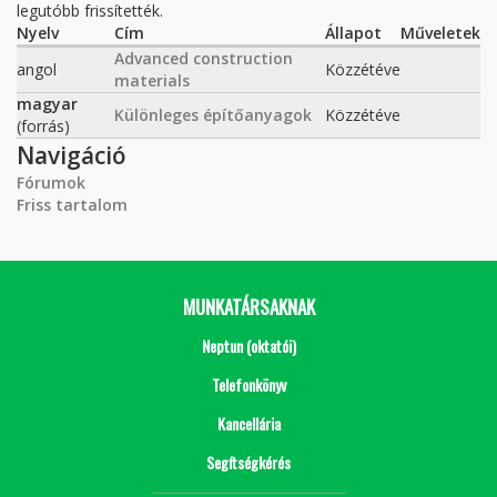
legutóbb frissítették.
Nyelv
Cím
Állapot
Műveletek
Advanced construction
angol
Közzétéve
materials
magyar
Különleges építőanyagok
Közzétéve
(forrás)
Navigáció
Fórumok
Friss tartalom
MUNKATÁRSAKNAK
Neptun (oktatói)
Telefonkönyv
Kancellária
Segítségkérés