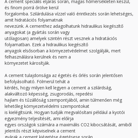
A cement speciális eljárás során, magas hőmérsékleten készül,
és finom porrá őrölve kerül
forgalomba. Szilárdulása vízzel való érintkezés során lehetséges,
amit hidratációs folyamatnak
nevezünk. A cementhez adagolhatunk hidraulikus kiegészítő
anyagokat (a gyártás során vagy
utólagosan) amelyek szintén részt vesznek a hidratációs
folyamatban. Ezek a hidraulikus kiegészítő
anyagok elsősorban a környezetvédelmet szolgálják, mert
felhasználásra kerülnek és nem a
környezetet károsítják.
A cement tulajdonsága az égetés és őrlés során jelentősen
befolyásolható. Fölmerül tehát a
kérdés, hogy milyen kell legyen a cement a szilárdság,
alakváltozó képesség, zsugorodás, repedési
hajlam és tűzállóság szempontjából, amin túlmenően még
lehetőleg környezetvédelmi szempontokat
is kielégítsünk. Hogyan tudják megvalósítani például a kyotói
egyezmény teljesítését, ami előírja
egyes országok számára a maximális CO2 kibocsátását, amiből
jelentős részt képviselnek a cement
gyárak a cement kiégetése égetésese során.