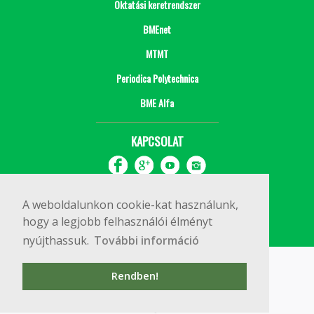
Oktatási keretrendszer
BMEnet
MTMT
Periodica Polytechnica
BME Alfa
KAPCSOLAT
A weboldalunkon cookie-kat használunk,
hogy a legjobb felhasználói élményt
nyújthassuk.
További információ
Impresszum
Copyright © 2020 BME Építőmérnöki Kar
Rendben!
1111 Budapest, Műegyetem rkp. 3.
+36 1 463 3531
webmester@emk.bme.hu