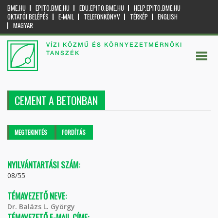
BME.HU
EPITO.BME.HU
EDU.EPITO.BME.HU
HELP.EPITO.BME.HU
OKTATÓI BELÉPÉS
E-MAIL
TELEFONKÖNYV
TÉRKÉP
ENGLISH
MAGYAR
VÍZI KÖZMŰ ÉS KÖRNYEZETMÉRNÖKI
TANSZÉK
CEMENT A BETONBAN
Elsődleges fülek
MEGTEKINTÉS
(AKTÍV
FORDÍTÁS
FÜL)
NYILVÁNTARTÁSI SZÁM:
08/55
TÉMAVEZETŐ NEVE:
Dr. Balázs L. György
TÉMAVEZETŐ E-MAIL CÍME: