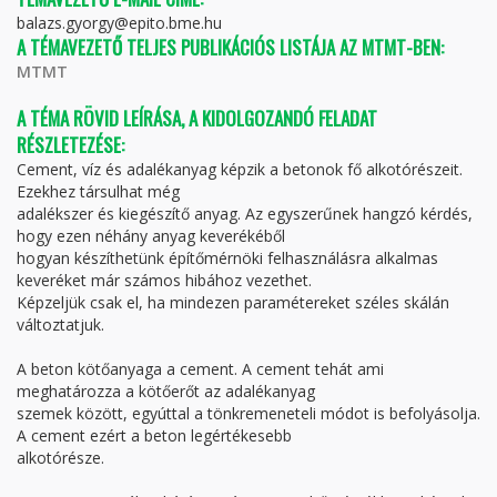
balazs.gyorgy@epito.bme.hu
A TÉMAVEZETŐ TELJES PUBLIKÁCIÓS LISTÁJA AZ MTMT-BEN:
MTMT
A TÉMA RÖVID LEÍRÁSA, A KIDOLGOZANDÓ FELADAT
RÉSZLETEZÉSE:
Cement, víz és adalékanyag képzik a betonok fő alkotórészeit.
Ezekhez társulhat még
adalékszer és kiegészítő anyag. Az egyszerűnek hangzó kérdés,
hogy ezen néhány anyag keverékéből
hogyan készíthetünk építőmérnöki felhasználásra alkalmas
keveréket már számos hibához vezethet.
Képzeljük csak el, ha mindezen paramétereket széles skálán
változtatjuk.
A beton kötőanyaga a cement. A cement tehát ami
meghatározza a kötőerőt az adalékanyag
szemek között, egyúttal a tönkremeneteli módot is befolyásolja.
A cement ezért a beton legértékesebb
alkotórésze.