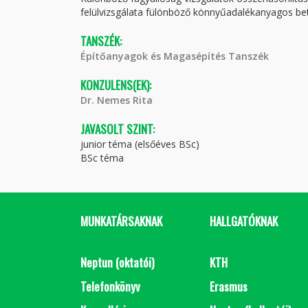
felülvizsgálata fülönböző könnyűadalékanyagos b
TANSZÉK:
Építőanyagok és Magasépítés Tanszék
KONZULENS(EK):
Dr. Nemes Rita
JAVASOLT SZINT:
junior téma (elsőéves BSc)
BSc téma
MUNKATÁRSAKNAK
HALLGATÓKNAK
Neptun (oktatói)
KTH
Telefonkönyv
Erasmus