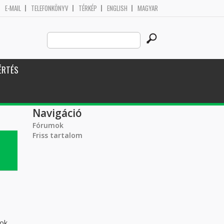
E-MAIL
TELEFONKÖNYV
TÉRKÉP
ENGLISH
MAGYAR
Search
Keresés űrlap
this
site
ÉRTÉS
Navigáció
Fórumok
Friss tartalom
dok