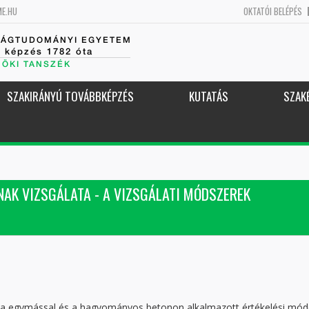
ME.HU
OKTATÓI BELÉPÉS
SÁGTUDOMÁNYI EGYETEM
k képzés 1782 óta
NÖKI TANSZÉK
SZAKIRÁNYÚ TOVÁBBKÉPZÉS
KUTATÁS
SZAK
AK VIZSGÁLATA - A VIZSGÁLATI MÓDSZEREK
ása egymással és a hagyományos betonon alkalmazott értékelési mó