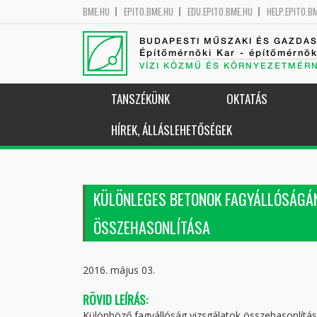
BME.HU
EPITO.BME.HU
EDU.EPITO.BME.HU
HELP.EPITO.B
BUDAPESTI MŰSZAKI ÉS GAZDA
Építőmérnöki Kar - építőmérnö
VÍZI KÖZMŰ ÉS KÖRNYEZETMÉR
TANSZÉKÜNK
OKTATÁS
HÍREK, ÁLLÁSLEHETŐSÉGEK
KÜLÖNLEGES BETONOK FAGYÁLLÓSÁGÁN
ÖSSZEHASONLÍTÁSA
2016. május 03.
RÖVID LEÍRÁS:
Különböző fagyállóság vizsgálatok összehasonlít