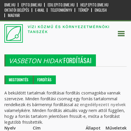
BME.HU
EPITO.BME.HU
EDU.EPITO.BME.HU
HELP.EPITO.BME.HU
OKTATÓI BELÉPÉS
E-MAIL
TELEFONKÖNYV
TÉRKÉP
ENGLISH
MAGYAR
VÍZI KÖZMŰ ÉS KÖRNYEZETMÉRNÖKI
TANSZÉK
FORDÍTÁSAI
VASBETON HIDAK
Elsődleges fülek
MEGTEKINTÉS
FORDÍTÁS
(AKTÍV
FÜL)
A beküldött tartalmak fordításai fordítás csomagokba vannak
szervezve. Minden fordítási csomag egy forrás tartalommal
rendelkezik és bármennyi fordítással az
engedélyezett nyelvek
valamelyikére. Minden fordítás aktuális vagy nem attól függően,
hogy a forrás tartalom jelentősen frissült-e, mióta a fordítást
legutóbb frissítették.
Nyelv
Cím
Állapot
Műveletek