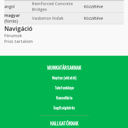
Reinforced Concrete
angol
Közzétéve
Bridges
magyar
Vasbeton hidak
Közzétéve
(forrás)
Navigáció
Fórumok
Friss tartalom
MUNKATÁRSAKNAK
Neptun (oktatói)
Telefonkönyv
Kancellária
Segítségkérés
HALLGATÓKNAK