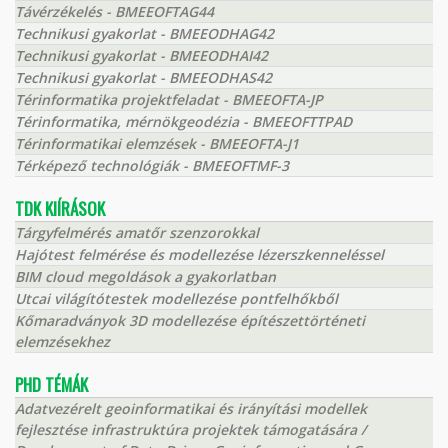
Távérzékelés - BMEEOFTAG44
Technikusi gyakorlat - BMEEODHAG42
Technikusi gyakorlat - BMEEODHAI42
Technikusi gyakorlat - BMEEODHAS42
Térinformatika projektfeladat - BMEEOFTA-JP
Térinformatika, mérnökgeodézia - BMEEOFTTPAD
Térinformatikai elemzések - BMEEOFTA-J1
Térképező technológiák - BMEEOFTMF-3
TDK KIÍRÁSOK
Tárgyfelmérés amatőr szenzorokkal
Hajótest felmérése és modellezése lézerszkenneléssel
BIM cloud megoldások a gyakorlatban
Utcai világítótestek modellezése pontfelhőkből
Kőmaradványok 3D modellezése építészettörténeti
elemzésekhez
PHD TÉMÁK
Adatvezérelt geoinformatikai és irányítási modellek
fejlesztése infrastruktúra projektek támogatására /