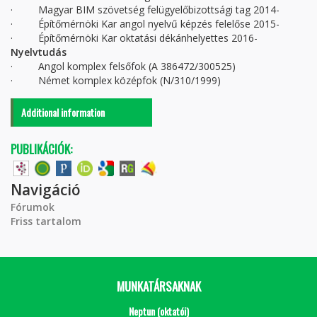
· Magyar BIM szövetség felügyelőbizottsági tag 2014-
· Építőmérnöki Kar angol nyelvű képzés felelőse 2015-
· Építőmérnöki Kar oktatási dékánhelyettes 2016-
Nyelvtudás
· Angol komplex felsőfok (A 386472/300525)
· Német komplex középfok (N/310/1999)
Additional information
PUBLIKÁCIÓK:
Navigáció
Fórumok
Friss tartalom
MUNKATÁRSAKNAK
Neptun (oktatói)