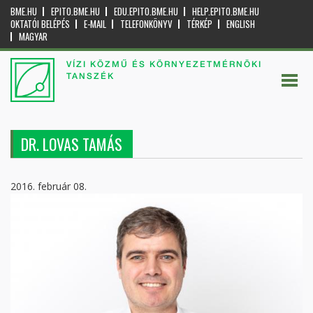
BME.HU
EPITO.BME.HU
EDU.EPITO.BME.HU
HELP.EPITO.BME.HU
OKTATÓI BELÉPÉS
E-MAIL
TELEFONKÖNYV
TÉRKÉP
ENGLISH
MAGYAR
VÍZI KÖZMŰ ÉS KÖRNYEZETMÉRNÖKI
TANSZÉK
DR. LOVAS TAMÁS
2016. február 08.