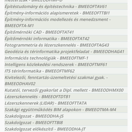
Építéstudomány és építéstechnika - BMEEOFTAV61
Építmény-információs alapismeretek - BMEEOFTTBI1
Építmény-információs modellezés és menedzsment -
BMEEOFTA-M1
Építőmérnöki CAD - BMEEOFTAT41
Építőmérnöki informatika - BMEEOFTAT42
Fotogrammetria és lézerszkennelés - BMEEOFTAG43
Geodézia és térinformatika projektfeladat - BMEEODHAG41
Információs technológiák - BMEEOFTMF-1
Intelligens közlekedési rendszerek - BMEEOFTMF61
ITS térinformatika - BMEEOFTMF62
Kivitelezői, fenntartás-üzemeltetési szakmai gyak. -
BMEEODHAV02
Kutatói, tervezői gyakorlat a Dipl. mellett - BMEEODHMX00
Lézerszkennelés - BMEEOFTDT81
Lézerszkennerek (LIDAR) - BMEEOFTTATA
Szakági együttműködés BIM alapokon - BMEEOTMA-M4
Szakdolgozat - BMEEODHA-JS
Szakdolgozat - BMEEOFTTBI8
Szakdolgozat előkészítő - BMEEODHA-JT