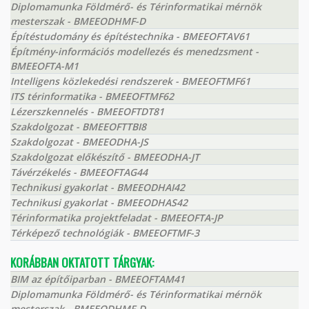
Diplomamunka Földmérő- és Térinformatikai mérnök
mesterszak - BMEEODHMF-D
Építéstudomány és építéstechnika - BMEEOFTAV61
Építmény-információs modellezés és menedzsment -
BMEEOFTA-M1
Intelligens közlekedési rendszerek - BMEEOFTMF61
ITS térinformatika - BMEEOFTMF62
Lézerszkennelés - BMEEOFTDT81
Szakdolgozat - BMEEOFTTBI8
Szakdolgozat - BMEEODHA-JS
Szakdolgozat előkészítő - BMEEODHA-JT
Távérzékelés - BMEEOFTAG44
Technikusi gyakorlat - BMEEODHAI42
Technikusi gyakorlat - BMEEODHAS42
Térinformatika projektfeladat - BMEEOFTA-JP
Térképező technológiák - BMEEOFTMF-3
KORÁBBAN OKTATOTT TÁRGYAK:
BIM az építőiparban - BMEEOFTAM41
Diplomamunka Földmérő- és Térinformatikai mérnök
mesterszak - BMEEODHMF-D