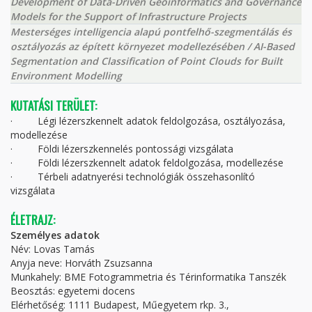
Development of Data-Driven Geoinformatics and Governance
Models for the Support of Infrastructure Projects
Mesterséges intelligencia alapú pontfelhő-szegmentálás és
osztályozás az épített környezet modellezésében / AI-Based
Segmentation and Classification of Point Clouds for Built
Environment Modelling
KUTATÁSI TERÜLET:
· Légi lézerszkennelt adatok feldolgozása, osztályozása,
modellezése
· Földi lézerszkennelés pontossági vizsgálata
· Földi lézerszkennelt adatok feldolgozása, modellezése
· Térbeli adatnyerési technológiák összehasonlító
vizsgálata
ÉLETRAJZ:
Személyes adatok
Név: Lovas Tamás
Anyja neve: Horváth Zsuzsanna
Munkahely: BME Fotogrammetria és Térinformatika Tanszék
Beosztás: egyetemi docens
Elérhetőség: 1111 Budapest, Műegyetem rkp. 3.,