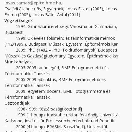
lovas.tamas@epito.bme.hu
,
Családi állapot: nős, 3 gyermek; Lovas Eszter (2003), Lovas
Emma (2005), Lovas Bálint Antal (2011)
Végzettségek
· 1994: Gimnáziumi érettségi, Városmajori Gimnázium,
Budapest
· 1999: Okleveles földmérő és térinformatikai mérnök
(112/1999.), Budapesti Műszaki Egyetem, Építőmérnöki Kar
· 2005: PhD (1482 – PhD, Földtudományok) Budapesti
Műszaki és Gazdaságtudományi Egyetem, Építőmérnöki kar
Munkahelyek
· 2003-2005 tanársegéd, BME Fotogrammetria és
Térinformatika Tanszék
· 2005-2009 adjunktus, BME Fotogrammetria és
Térinformatika Tanszék
· 2009- egyetemi docens, BME Fotogrammetria és
Térinformatika Tanszék
Ösztöndíjak
· 1998-1999: Köztársasági ösztöndíj
· 1999 (1 hónap): Karlsruhe rektori ösztöndíj, Universität
Karlsruhe, Institut für Processrechnentechnik und Robotik
· 2000 (4 hónap): ERASMUS ösztöndíj, Universität