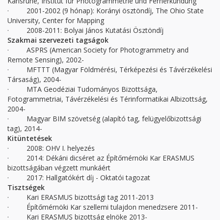
Karlsruhe, Institut für Photogrammetrie und Fernerkundung
· 2001-2002 (9 hónap): Korányi ösztöndíj, The Ohio State
University, Center for Mapping
· 2008-2011: Bolyai János Kutatási Ösztöndíj
Szakmai szervezeti tagságok
· ASPRS (American Society for Photogrammetry and
Remote Sensing), 2002-
· MFTTT (Magyar Földmérési, Térképezési és Távérzékelési
Társaság), 2004-
· MTA Geodéziai Tudományos Bizottsága,
Fotogrammetriai, Távérzékelési és Térinformatikai Albizottság,
2004-
· Magyar BIM szövetség (alapító tag, felügyelőbizottsági
tag), 2014-
Kitüntetések
· 2008: OHV I. helyezés
· 2014: Dékáni dicséret az Építőmérnöki Kar ERASMUS
bizottságában végzett munkáért
· 2017: Hallgatókért díj - Oktatói tagozat
Tisztségek
· Kari ERASMUS bizottsági tag 2011-2013
· Építőmérnöki Kar szellemi tulajdon menedzsere 2011-
· Kari ERASMUS bizottság elnöke 2013-