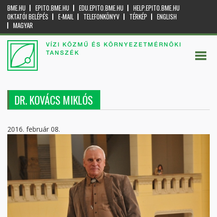
BME.HU
EPITO.BME.HU
EDU.EPITO.BME.HU
HELP.EPITO.BME.HU
OKTATÓI BELÉPÉS
E-MAIL
TELEFONKÖNYV
TÉRKÉP
ENGLISH
MAGYAR
VÍZI KÖZMŰ ÉS KÖRNYEZETMÉRNÖKI
TANSZÉK
DR. KOVÁCS MIKLÓS
2016. február 08.