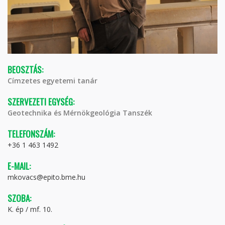
BEOSZTÁS:
Címzetes egyetemi tanár
SZERVEZETI EGYSÉG:
Geotechnika és Mérnökgeológia Tanszék
TELEFONSZÁM:
+36 1 463 1492
E-MAIL:
mkovacs@epito.bme.hu
SZOBA:
K. ép / mf. 10.