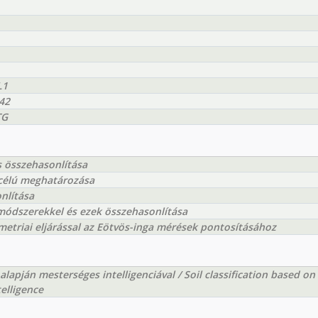
L1
42
TG
s összehasonlítása
 célú meghatározása
nlítása
módszerekkel és ezek összehasonlítása
triai eljárással az Eötvös-inga mérések pontosításához
 alapján mesterséges intelligenciával / Soil classification based on
telligence