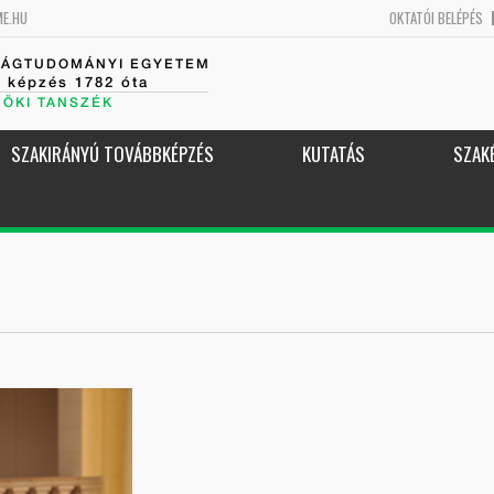
ME.HU
OKTATÓI BELÉPÉS
SÁGTUDOMÁNYI EGYETEM
k képzés 1782 óta
NÖKI TANSZÉK
SZAKIRÁNYÚ TOVÁBBKÉPZÉS
KUTATÁS
SZAK