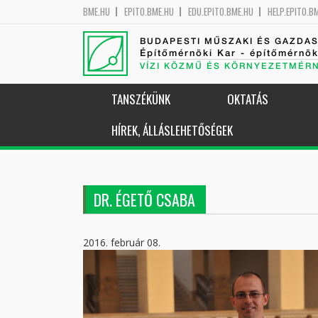
BME.HU
EPITO.BME.HU
EDU.EPITO.BME.HU
HELP.EPITO.B
BUDAPESTI MŰSZAKI ÉS GAZDA
Építőmérnöki Kar - építőmérnö
VÍZI KÖZMŰ ÉS KÖRNYEZETMÉR
TANSZÉKÜNK
OKTATÁS
HÍREK, ÁLLÁSLEHETŐSÉGEK
DR. ÉGETŐ CSABA
2016. február 08.