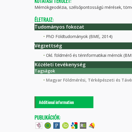
KUTATÁSI TERÜLET:
Mérnökgeodézia, szélsőpontosságú mérések, töme
ÉLETRAJZ:
Tudományos fokozat
PhD Földtudományok (BME, 2014)
Végzettség
Okl. földmérő és térinformatikai mérnök (BM
Közéleti tevékenység
Tagságok
Magyar Földmérési, Térképészeti és Távér
Additional information
PUBLIKÁCIÓK: