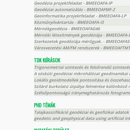
Geodézia projektfeladat - BMEEOAFA-IP
Geodéziai automatizálás - BMEEOAFMF-2
Geoinformatika projektfeladat - BMEEOAFA-LP
Közműnyilvántartás - BMEEOAFA-I3
Mérnökgeodézia - BMEEOAFAG46
Mérnöki létesítmények geodéziája - BMEEOAFA-
Szerkezetek geodéziája mérőgyak. - BMEEOAFAS
Városvezetési AM/FM rendszerek - BMEEOAFTM
TDK KIÍRÁSOK
Trigonometriai szintezés és felsőrendű szintezé
A sóskúti geodéziai mikrohálózat geodinamikai
Lokális geoidmodellek pontosítása és összehaso
Szilárd burkolatú útpálya felmérése különböző 
Szélsőpontosságú iránymeghatározás fotogramme
PHD TÉMÁK
Talajkasszifikáció geodéziai és geofizikai adatok
geodetic and geophysical data using artificial in