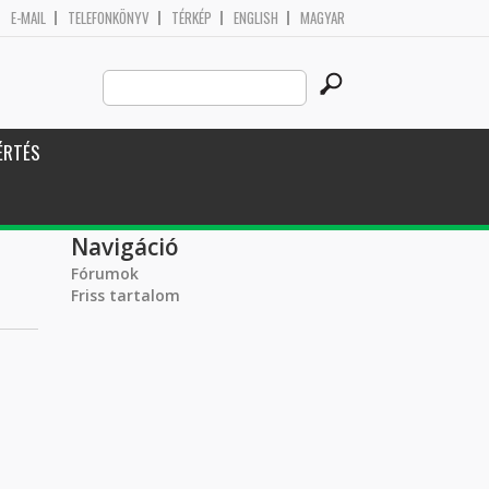
E-MAIL
TELEFONKÖNYV
TÉRKÉP
ENGLISH
MAGYAR
Search
Keresés űrlap
this
site
ÉRTÉS
Navigáció
Fórumok
Friss tartalom