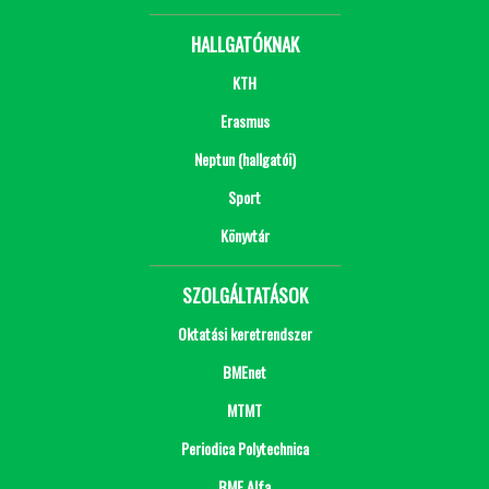
HALLGATÓKNAK
KTH
Erasmus
Neptun (hallgatói)
Sport
Könyvtár
SZOLGÁLTATÁSOK
Oktatási keretrendszer
BMEnet
MTMT
Periodica Polytechnica
BME Alfa