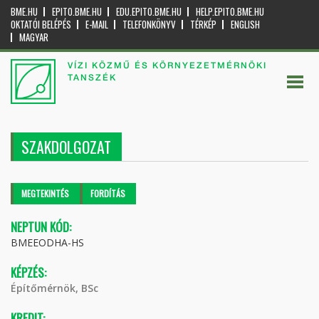
BME.HU
EPITO.BME.HU
EDU.EPITO.BME.HU
HELP.EPITO.BME.HU
OKTATÓI BELÉPÉS
E-MAIL
TELEFONKÖNYV
TÉRKÉP
ENGLISH
MAGYAR
VÍZI KÖZMŰ ÉS KÖRNYEZETMÉRNÖKI
TANSZÉK
SZAKDOLGOZAT
Elsődleges fülek
MEGTEKINTÉS
(AKTÍV
FORDÍTÁS
FÜL)
NEPTUN KÓD:
BMEEODHA-HS
KÉPZÉS:
Építőmérnök, BSc
KREDIT: