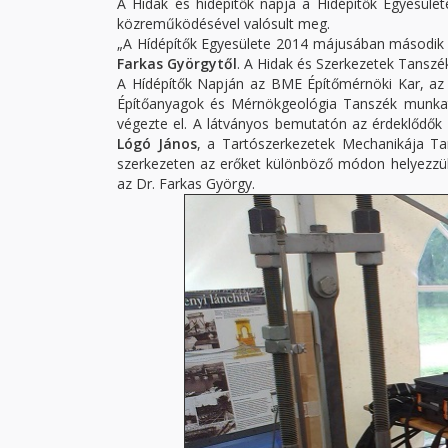
A Hidak és hídépítők napja a Hídépítők Egyesüle
közreműködésével valósult meg.
„A Hídépítők Egyesülete 2014 májusában másodi
Farkas Györgytől
. A Hidak és Szerkezetek Tanszé
A Hídépítők Napján az BME Építőmérnöki Kar, az
Építőanyagok és Mérnökgeológia Tanszék munkat
végezte el. A látványos bemutatón az érdeklődők
Lógó János
, a Tartószerkezetek Mechanikája Ta
szerkezeten az erőket különböző módon helyezzük e
az Dr. Farkas György.