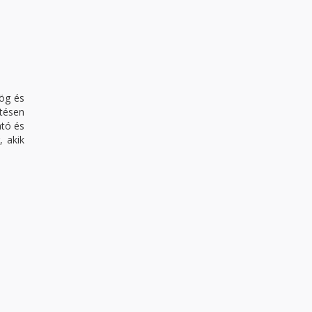
zög és
tésen
ató és
 akik