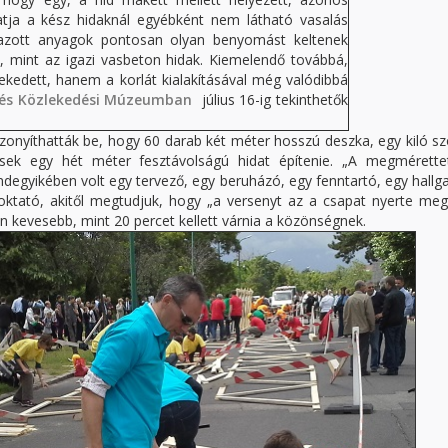
atja a kész hidaknál egyébként nem látható vasalás
mazott anyagok pontosan olyan benyomást keltenek
), mint az igazi vasbeton hidak. Kiemelendő továbbá,
ekedett, hanem a korlát kialakításával még valódibbá
és Közlekedési Múzeumban
július 16-ig tekinthetők
izonyíthatták be, hogy 60 darab két méter hosszú deszka, egy kiló s
esek egy hét méter fesztávolságú hidat építenie. „A megmérette
degyikében volt egy tervező, egy beruházó, egy fenntartó, egy hallg
ktató, akitől megtudjuk, hogy „a versenyt az a csapat nyerte meg,
dén kevesebb, mint 20 percet kellett várnia a közönségnek.