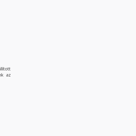
lított
nk az