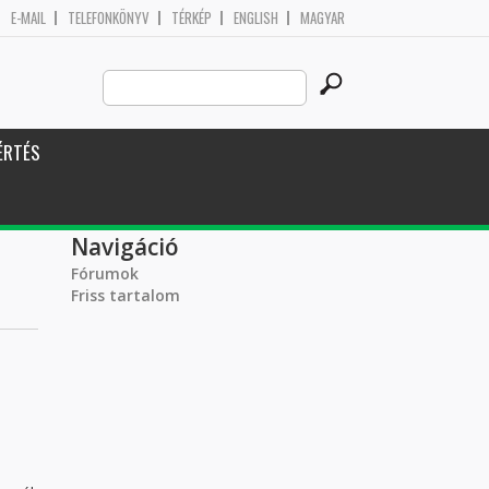
E-MAIL
TELEFONKÖNYV
TÉRKÉP
ENGLISH
MAGYAR
Search
Keresés űrlap
this
site
ÉRTÉS
Navigáció
Fórumok
Friss tartalom