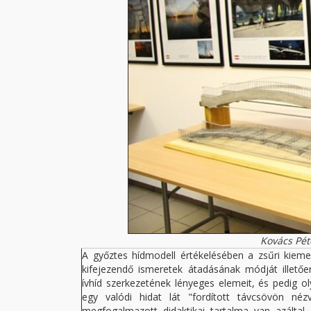
Kovács Pét
A győztes hídmodell értékelésében a zsűri kiemel
kifejezendő ismeretek átadásának módját illető
ívhíd szerkezetének lényeges elemeit, és pedig oly
egy valódi hidat lát "fordított távcsövön n
megfogalmazott didaktikai tartalma van azáltal