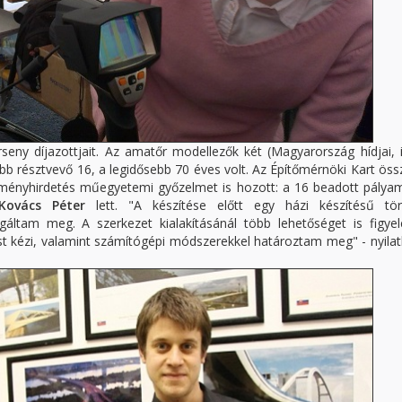
eny díjazottjait. Az amatőr modellezők két (Magyarország hídjai, i
labb résztvevő 16, a legidősebb 70 éves volt. Az Építőmérnöki Kart ös
edményhirdetés műegyetemi győzelmet is hozott: a 16 beadott pálya
Kovács Péter
lett. "A készítése előtt egy házi készítésű tö
gáltam meg. A szerkezet kialakításánál több lehetőséget is figye
ást kézi, valamint számítógépi módszerekkel határoztam meg" - nyila