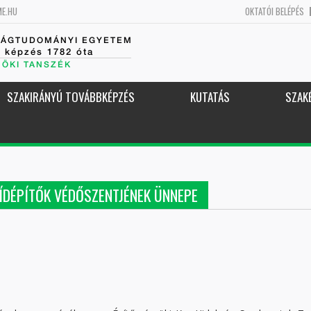
ME.HU
OKTATÓI BELÉPÉS
SÁGTUDOMÁNYI EGYETEM
k képzés 1782 óta
NÖKI TANSZÉK
SZAKIRÁNYÚ TOVÁBBKÉPZÉS
KUTATÁS
SZAK
HÍDÉPÍTŐK VÉDŐSZENTJÉNEK ÜNNEPE