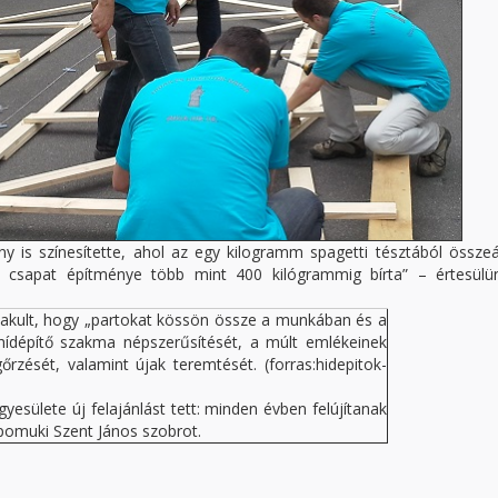
 is színesítette, ahol az egy kilogramm spagetti tésztából összeál
es csapat építménye több mint 400 kilógrammig bírta” – értesülü
alakult, hogy „partokat kössön össze a munkában és a
a hídépítő szakma népszerűsítését, a múlt emlékeinek
ését, valamint újak teremtését. (forras:hidepitok-
yesülete új felajánlást tett: minden évben felújítanak
pomuki Szent János szobrot.