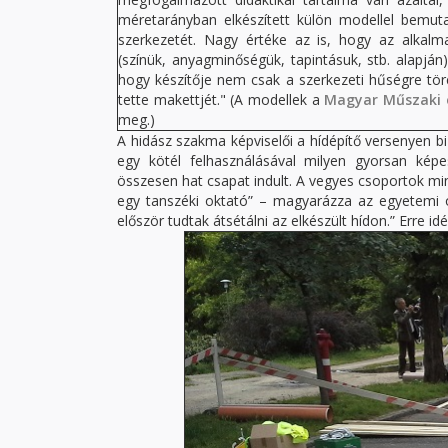
méretarányban elkészített külön modellel bemut
szerkezetét. Nagy értéke az is, hogy az alkal
(színük, anyagminőségük, tapintásuk, stb. alapján
hogy készítője nem csak a szerkezeti hűségre tör
tette makettjét." (A modellek a
Magyar Műszaki 
meg.)
A hidász szakma képviselői a hídépítő versenyen b
egy kötél felhasználásával milyen gyorsan kép
összesen hat csapat indult. A vegyes csoportok min
egy tanszéki oktató” – magyarázza az egyetemi o
először tudtak átsétálni az elkészült hídon.” Erre i