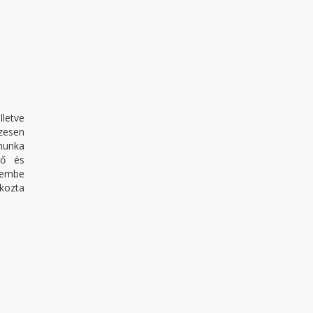
lletve
szesen
munka
rő és
lembe
tkozta