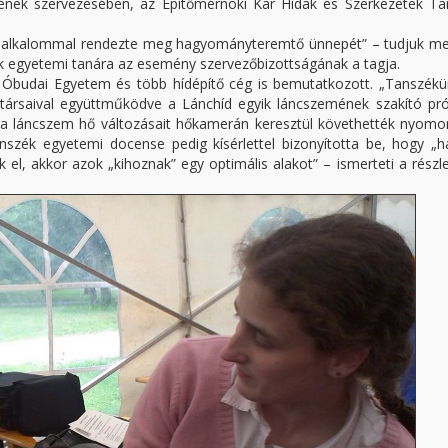
tének szervezésében, az Építőmérnöki Kar Hidak és Szerkezetek Ta
k alkalommal rendezte meg hagyományteremtő ünnepét” – tudjuk 
k egyetemi tanára az esemény szervezőbizottságának a tagja.
 Óbudai Egyetem és több hídépítő cég is bemutatkozott. „Tanszékü
ársaival együttműködve a Lánchíd egyik láncszemének szakító pró
 a láncszem hő változásait hőkamerán keresztül követhették nyom
nszék egyetemi docense pedig kísérlettel bizonyította be, hogy „h
l, akkor azok „kihoznak” egy optimális alakot” – ismerteti a részl