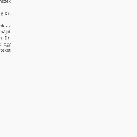
nszék
meg
Dr.
nk az
báját
on.
Dr.
a egy
eteket