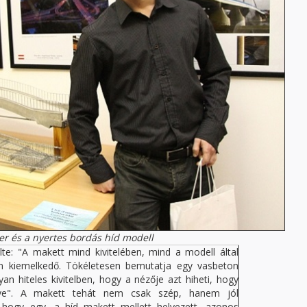
er és a nyertes bordás híd modell
te: "A makett mind kivitelében, mind a modell által
en kiemelkedő. Tökéletesen bemutatja egy vasbeton
an hiteles kivitelben, hogy a nézője azt hiheti, hogy
ézve". A makett tehát nem csak szép, hanem jól
, hogy egy, a híd makett mellett helyezett, azonos