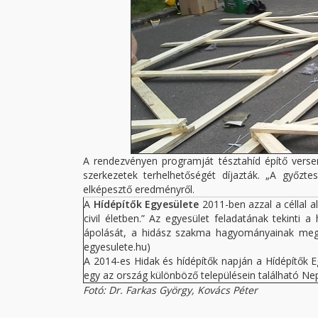
A rendezvényen programját tésztahíd építő verseny
szerkezetek terhelhetőségét díjazták. „A győzt
elképesztő eredményről.
A
Hídépítők Egyesülete
2011-ben azzal a céllal 
civil életben.” Az egyesület feladatának tekinti 
ápolását, a hidász szakma hagyományainak megőrz
egyesulete.hu)
A 2014-es Hidak és hídépítők napján a Hídépítők Eg
egy az ország különböző településein található Ne
Fotó: Dr. Farkas György, Kovács Péter