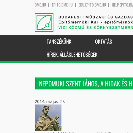
BME.HU
EPITO.BME.HU
EDU.EPITO.BME.HU
HELP.EPITO.B
BUDAPESTI MŰSZAKI ÉS GAZDA
Építőmérnöki Kar - építőmérnö
VÍZI KÖZMŰ ÉS KÖRNYEZETMÉR
TANSZÉKÜNK
OKTATÁS
HÍREK, ÁLLÁSLEHETŐSÉGEK
NEPOMUKI SZENT JÁNOS, A HIDAK ÉS 
2014. május 27.