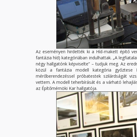
Az eseményen hirdették ki a Híd-makett építő vers
fantázia híd) kategóriában indulhattak. „A legfiata
négy hallgatónk képviselte” – tudjuk meg. Az er
közül a fantázia modell kategória győztese
mérőberendezéssel próbatestek szilárdságát vizs
vettem. A modell teherbírását és a várható lehajl
az Építőmérnöki Kar hallgatója.