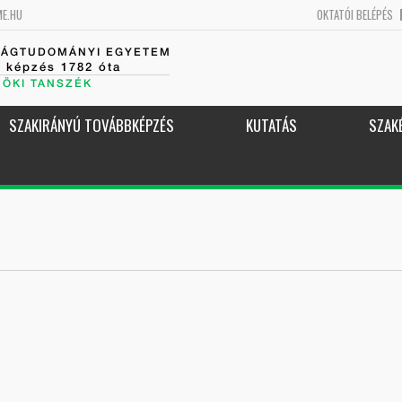
ME.HU
OKTATÓI BELÉPÉS
SÁGTUDOMÁNYI EGYETEM
k képzés 1782 óta
NÖKI TANSZÉK
SZAKIRÁNYÚ TOVÁBBKÉPZÉS
KUTATÁS
SZAK