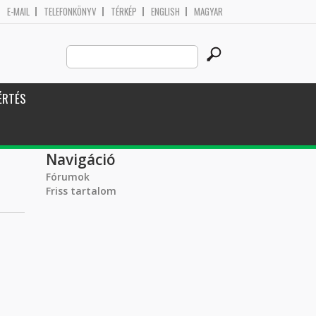
E-MAIL
TELEFONKÖNYV
TÉRKÉP
ENGLISH
MAGYAR
Search
Keresés űrlap
this
site
ÉRTÉS
Navigáció
Fórumok
Friss tartalom