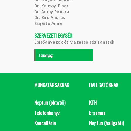
Dr. Kausay Tibor
Dr. Arany Piroska
Dr. Biró András
Szijártó Anna
SZERVEZETI EGYSÉG:
Építőanyagok és Magasépítés Tanszék
Tananyag
MUNKATÁRSAKNAK
HALLGATÓKNAK
Neptun (oktatói)
KTH
Telefonkönyv
Erasmus
Kancellária
Neptun (hallgatói)