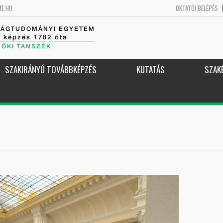
ME.HU
OKTATÓI BELÉPÉS
SÁGTUDOMÁNYI EGYETEM
k képzés 1782 óta
NÖKI TANSZÉK
SZAKIRÁNYÚ TOVÁBBKÉPZÉS
KUTATÁS
SZAK