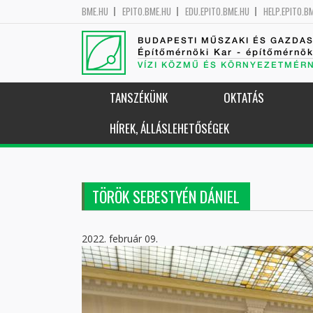
BME.HU
EPITO.BME.HU
EDU.EPITO.BME.HU
HELP.EPITO.B
BUDAPESTI MŰSZAKI ÉS GAZDA
Építőmérnöki Kar - építőmérnö
VÍZI KÖZMŰ ÉS KÖRNYEZETMÉR
TANSZÉKÜNK
OKTATÁS
HÍREK, ÁLLÁSLEHETŐSÉGEK
TÖRÖK SEBESTYÉN DÁNIEL
2022. február 09.