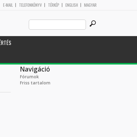
E-MAIL
TELEFONKÖNYV
TÉRKÉP
ENGLISH
MAGYAR
Search
Keresés űrlap
this
site
ÉRTÉS
Navigáció
Fórumok
Friss tartalom