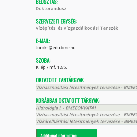
BEOSZTÁS:
Doktorandusz
SZERVEZETI EGYSÉG:
Vízépítési és Vízgazdálkodási Tanszék
E-MAIL:
toroks@edu.bme.hu
SZOBA:
K. ép / mf. 12/5.
OKTATOTT TANTÁRGYAK
Vízhasznosítási létesítmények tervezése - BM
KORÁBBAN OKTATOTT TÁRGYAK:
Hidrológia I. - BMEEOVVAT41
Vízhasznosítási létesítmények tervezése - BM
Vízkárelhárítási létesitmények tervezése - BM
Additional information