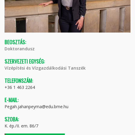
BEOSZTÁS:
Doktorandusz
SZERVEZETI EGYSÉG:
Vízépítési és Vízgazdálkodási Tanszék
TELEFONSZÁM:
+36 1 463 2264
E-MAIL:
Pegah.jahanpeyma@edu.bme.hu
SZOBA:
K. ép./II. em. 86/7