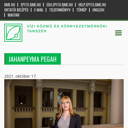
BME.HU
EPITO.BME.HU
EDU.EPITO.BME.HU
HELP.EPITO.BME.HU
OKTATÓI BELÉPÉS
E-MAIL
TELEFONKÖNYV
TÉRKÉP
ENGLISH
MAGYAR
VÍZI KÖZMŰ ÉS KÖRNYEZETMÉRNÖKI
TANSZÉK
JAHANPEYMA PEGAH
2021. október 17.