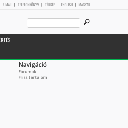
E-MAIL
TELEFONKÖNYV
TÉRKÉP
ENGLISH
MAGYAR
Search
Keresés űrlap
this
site
ÉRTÉS
Navigáció
Fórumok
Friss tartalom