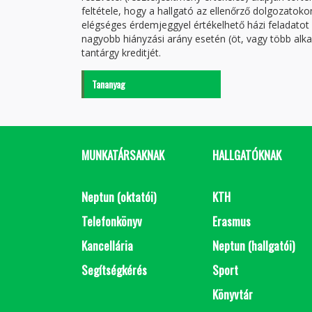
feltétele, hogy a hallgató az ellenőrző dolgozatok
elégséges érdemjeggyel értékelhető házi feladatot 
nagyobb hiányzási arány esetén (öt, vagy több alk
tantárgy kreditjét.
Tananyag
MUNKATÁRSAKNAK
HALLGATÓKNAK
Neptun (oktatói)
KTH
Telefonkönyv
Erasmus
Kancellária
Neptun (hallgatói)
Segítségkérés
Sport
Könyvtár