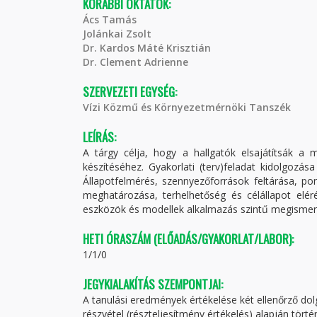
KORÁBBI OKTATÓK:
Ács Tamás
Jolánkai Zsolt
Dr. Kardos Máté Krisztián
Dr. Clement Adrienne
SZERVEZETI EGYSÉG:
Vízi Közmű és Környezetmérnöki Tanszék
LEÍRÁS:
A tárgy célja, hogy a hallgatók elsajátítsák a m
készítéséhez. Gyakorlati (terv)feladat kidolgozá
Állapotfelmérés, szennyezőforrások feltárása, po
meghatározása, terhelhetőség és célállapot elér
eszközök és modellek alkalmazás szintű megismer
HETI ÓRASZÁM (ELŐADÁS/GYAKORLAT/LABOR):
1/1/0
JEGYKIALAKÍTÁS SZEMPONTJAI:
A tanulási eredmények értékelése két ellenőrző dolg
részvétel (részteljesítmény értékelés) alapján tör