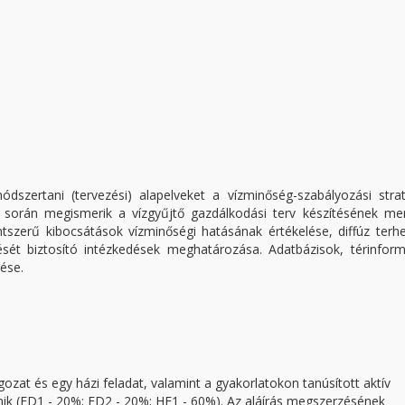
ódszertani (tervezési) alapelveket a vízminőség-szabályozási stra
sa során megismerik a vízgyűjtő gazdálkodási terv készítésének me
ntszerű kibocsátások vízminőségi hatásának értékelése, diffúz terh
ését biztosító intézkedések meghatározása. Adatbázisok, térinform
ése.
ozat és egy házi feladat, valamint a gyakorlatokon tanúsított aktív
ténik (ED1 - 20%; ED2 - 20%; HF1 - 60%). Az aláírás megszerzésének