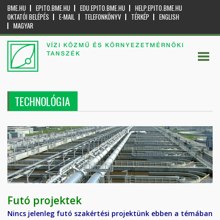
BME.HU
EPITO.BME.HU
EDU.EPITO.BME.HU
HELP.EPITO.BME.HU
OKTATÓI BELÉPÉS
E-MAIL
TELEFONKÖNYV
TÉRKÉP
ENGLISH
MAGYAR
VÍZI KÖZMŰ ÉS KÖRNYEZETMÉRNÖKI
TANSZÉK
TECHNOLÓGIA
Futó projektek
Nincs jelenleg futó szakértési projektünk ebben a témában