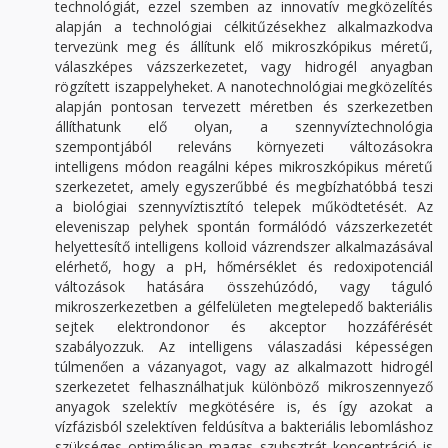
technológiát, ezzel szemben az innovatív megközelítés
alapján a technológiai célkitűzésekhez alkalmazkodva
tervezünk meg és állítunk elő mikroszkópikus méretű,
válaszképes vázszerkezetet, vagy hidrogél anyagban
rögzített iszappelyheket. A nanotechnológiai megközelítés
alapján pontosan tervezett méretben és szerkezetben
állíthatunk elő olyan, a szennyvíztechnológia
szempontjából releváns környezeti változásokra
intelligens módon reagálni képes mikroszkópikus méretű
szerkezetet, amely egyszerűbbé és megbízhatóbbá teszi
a biológiai szennyvíztisztító telepek működtetését. Az
eleveniszap pelyhek spontán formálódó vázszerkezetét
helyettesítő intelligens kolloid vázrendszer alkalmazásával
elérhető, hogy a pH, hőmérséklet és redoxipotenciál
változások hatására összehúzódó, vagy táguló
mikroszerkezetben a gélfelületen megtelepedő bakteriális
sejtek elektrondonor és akceptor hozzáférését
szabályozzuk. Az intelligens válaszadási képességen
túlmenően a vázanyagot, vagy az alkalmazott hidrogél
szerkezetet felhasználhatjuk különböző mikroszennyező
anyagok szelektív megkötésére is, és így azokat a
vízfázisból szelektíven feldúsítva a bakteriális lebomláshoz
szükséges optimálisan magas szubsztrát koncentráció is