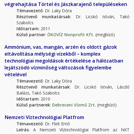
végrehajtása Törtel és Jászkarajenő településeken
Témavezető
: Dr. Laky Dóra
Résztvevő munkatársak
: Dr. Licskó István, Takó
Szabolcs
Időtartam
: 2011
Külső partner
:
ÖKOVÍZ Nonprofit Kft.
(megbízó)
Ammónium, vas, mangán, arzén és oldott gázok
eltávolítása mélységi vizekből – komplex
technológiai megoldások értékelése a hálózatban
lejátszódó vízminőség változások figyelembe
vételével
Témavezető
: Dr. Laky Dóra
Résztvevő munkatársak
: Dr. Licskó István, László
Balázs, Takó Szabolcs
Időtartam
: 2010
Külső partnerek
:
Debreceni Vízmű Zrt.
(megbízó)
Nemzeti Víztechnológiai Platfrom
Témavezető
: Dr. Fleit Ernő
Leírás
: A Nemzeti Víztechnológiai Platfrom az NKT