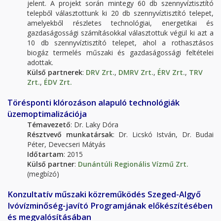
jelent. A projekt során mintegy 60 db szennyvíztisztító
telepből választottunk ki 20 db szennyvíztisztító telepet,
amelyekből részletes technológiai, energetikai és
gazdaságossági számításokkal választottuk végül ki azt a
10 db szennyvíztisztító telepet, ahol a rothasztásos
biogáz termelés műszaki és gazdaságossági feltételei
adottak.
Külső partnerek
:
DRV Zrt.
,
DMRV Zrt.
,
ÉRV Zrt.
,
TRV
Zrt.
,
ÉDV Zrt.
Törésponti klórozáson alapuló technológiák
üzemoptimalizációja
Témavezető
: Dr. Laky Dóra
Résztvevő munkatársak
: Dr. Licskó István, Dr. Budai
Péter, Devecseri Mátyás
Időtartam
: 2015
Külső partner
:
Dunántúli Regionális Vízmű Zrt.
(megbízó)
Konzultatív műszaki közreműködés Szeged-Algyő
Ivóvízminőség-javító Programjának előkészítésében
és megvalósításában