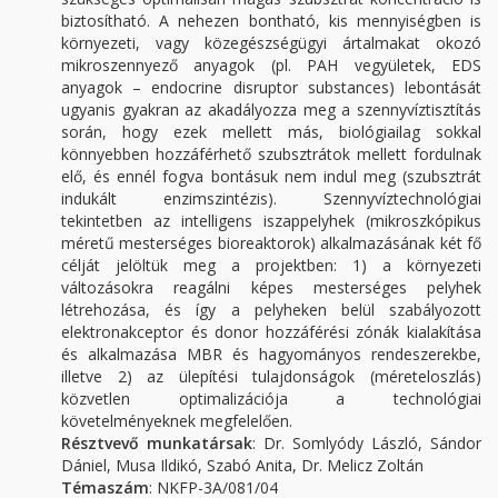
biztosítható. A nehezen bontható, kis mennyiségben is
környezeti, vagy közegészségügyi ártalmakat okozó
mikroszennyező anyagok (pl. PAH vegyületek, EDS
anyagok – endocrine disruptor substances) lebontását
ugyanis gyakran az akadályozza meg a szennyvíztisztítás
során, hogy ezek mellett más, biológiailag sokkal
könnyebben hozzáférhető szubsztrátok mellett fordulnak
elő, és ennél fogva bontásuk nem indul meg (szubsztrát
indukált enzimszintézis). Szennyvíztechnológiai
tekintetben az intelligens iszappelyhek (mikroszkópikus
méretű mesterséges bioreaktorok) alkalmazásának két fő
célját jelöltük meg a projektben: 1) a környezeti
változásokra reagálni képes mesterséges pelyhek
létrehozása, és így a pelyheken belül szabályozott
elektronakceptor és donor hozzáférési zónák kialakítása
és alkalmazása MBR és hagyományos rendeszerekbe,
illetve 2) az ülepítési tulajdonságok (méreteloszlás)
közvetlen optimalizációja a technológiai
követelményeknek megfelelően.
Résztvevő munkatársak
: Dr. Somlyódy László, Sándor
Dániel, Musa Ildikó, Szabó Anita, Dr. Melicz Zoltán
Témaszám
: NKFP-3A/081/04