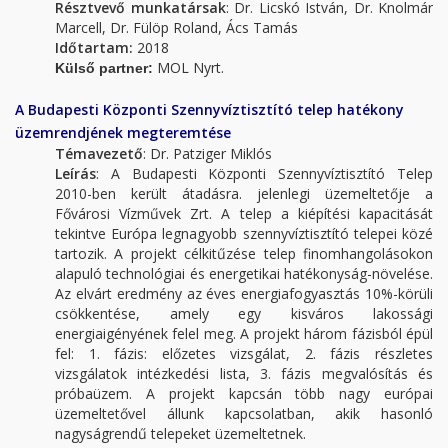
Résztvevő munkatársak
: Dr. Licskó István, Dr. Knolmár
Marcell, Dr. Fülöp Roland, Ács Tamás
Időtartam:
2018
MOL Nyrt.
Külső partner:
A Budapesti Központi Szennyvíztisztító telep hatékony
üzemrendjének megteremtése
Témavezető
: Dr. Patziger Miklós
Leírás
: A Budapesti Központi Szennyvíztisztító Telep
2010-ben került átadásra. jelenlegi üzemeltetője a
Fővárosi Vízművek Zrt. A telep a kiépítési kapacitását
tekintve Európa legnagyobb szennyvíztisztító telepei közé
tartozik. A projekt célkitűzése telep finomhangolásokon
alapuló technológiai és energetikai hatékonyság-növelése.
Az elvárt eredmény az éves energiafogyasztás 10%-körüli
csökkentése, amely egy kisváros lakossági
energiaigényének felel meg. A projekt három fázisból épül
fel: 1. fázis: előzetes vizsgálat, 2. fázis részletes
vizsgálatok intézkedési lista, 3. fázis megvalósítás és
próbaüzem. A projekt kapcsán több nagy európai
üzemeltetővel állunk kapcsolatban, akik hasonló
nagyságrendű telepeket üzemeltetnek.