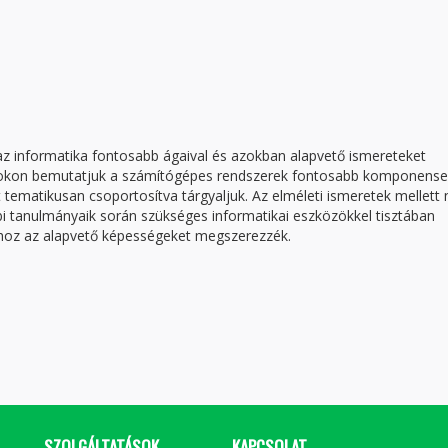
az informatika fontosabb ágaival és azokban alapvető ismereteket
ásokon bemutatjuk a számítógépes rendszerek fontosabb komponensei
 tematikusan csoportosítva tárgyaljuk. Az elméleti ismeretek mellett
bi tanulmányaik során szükséges informatikai eszközökkel tisztában
hoz az alapvető képességeket megszerezzék.
SZOLGÁLTATÁSOK
KAPCSOLAT