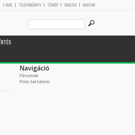
E-MAIL
TELEFONKÖNYV
TÉRKÉP
ENGLISH
MAGYAR
Search
Keresés űrlap
this
site
ÉRTÉS
Navigáció
Fórumok
Friss tartalom