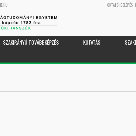
ME.HU
OKTATÓI BELÉPÉS
SÁGTUDOMÁNYI EGYETEM
k képzés 1782 óta
NÖKI TANSZÉK
SZAKIRÁNYÚ TOVÁBBKÉPZÉS
KUTATÁS
SZAK