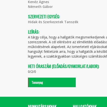
Kenéz Ágnes
Németh Gábor
SZERVEZETI EGYSÉG:
Hidak és Szerkezetek Tanszék
LEÍRÁS:
A tárgy célja, hogy a hallgatók megismerkedjenek 
szerezzenek. A cél elérésére az elméletibb előad
működésének alapelveit. Az ismertetett eljárásokat
hangsúlyt fektetünk arra, hogy a hallgatók a későb
legyenek, a szaktárgyakban szükséges számítások
HETI ÓRASZÁM (ELŐADÁS/GYAKORLAT/LABOR):
0/2/0
Tananyag
MUNKATÁRSAKNAK
HALLGATÓKNAK