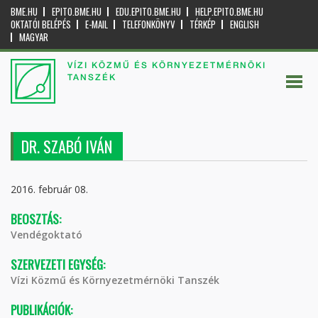
BME.HU
EPITO.BME.HU
EDU.EPITO.BME.HU
HELP.EPITO.BME.HU
OKTATÓI BELÉPÉS
E-MAIL
TELEFONKÖNYV
TÉRKÉP
ENGLISH
MAGYAR
VÍZI KÖZMŰ ÉS KÖRNYEZETMÉRNÖKI
TANSZÉK
DR. SZABÓ IVÁN
2016. február 08.
BEOSZTÁS:
Vendégoktató
SZERVEZETI EGYSÉG:
Vízi Közmű és Környezetmérnöki Tanszék
PUBLIKÁCIÓK: