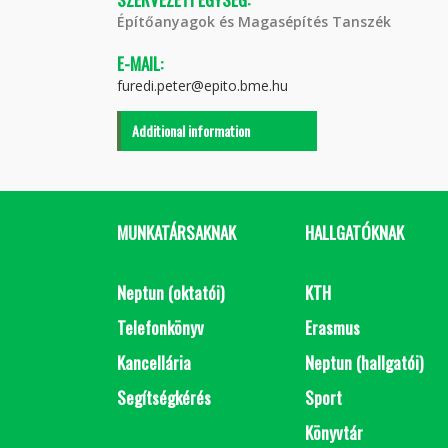
Építőanyagok és Magasépítés Tanszék
E-MAIL:
furedi.peter@epito.bme.hu
Additional information
MUNKATÁRSAKNAK
HALLGATÓKNAK
Neptun (oktatói)
KTH
Telefonkönyv
Erasmus
Kancellária
Neptun (hallgatói)
Segítségkérés
Sport
Könyvtár