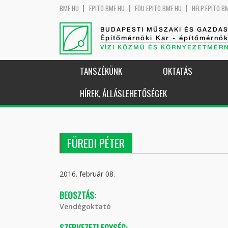
BME.HU
EPITO.BME.HU
EDU.EPITO.BME.HU
HELP.EPITO.B
BUDAPESTI MŰSZAKI ÉS GAZDA
Építőmérnöki Kar - építőmérnö
VÍZI KÖZMŰ ÉS KÖRNYEZETMÉR
TANSZÉKÜNK
OKTATÁS
HÍREK, ÁLLÁSLEHETŐSÉGEK
FÜREDI PÉTER
2016. február 08.
BEOSZTÁS:
Vendégoktató
SZERVEZETI EGYSÉG: