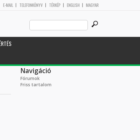
E-MAIL
TELEFONKÖNYV
TÉRKÉP
ENGLISH
MAGYAR
Search
Keresés űrlap
this
site
ÉRTÉS
Navigáció
Fórumok
Friss tartalom