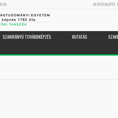
ME.HU
OKTATÓI BELÉPÉS
SÁGTUDOMÁNYI EGYETEM
k képzés 1782 óta
NÖKI TANSZÉK
SZAKIRÁNYÚ TOVÁBBKÉPZÉS
KUTATÁS
SZAK