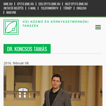
BME.HU
EPITO.BME.HU
EDU.EPITO.BME.HU
HELP.EPITO.BME.HU
OKTATÓI BELÉPÉS
E-MAIL
TELEFONKÖNYV
TÉRKÉP
ENGLISH
MAGYAR
VÍZI KÖZMŰ ÉS KÖRNYEZETMÉRNÖKI
TANSZÉK
DR. KONCSOS TAMÁS
2016. február 08.