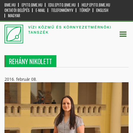
BME.HU
EPITO.BME.HU
EDU.EPITO.BME.HU
HELP.EPITO.BME.HU
OKTATÓI BELÉPÉS
E-MAIL
TELEFONKÖNYV
TÉRKÉP
ENGLISH
MAGYAR
VÍZI KÖZMŰ ÉS KÖRNYEZETMÉRNÖKI
TANSZÉK
REHÁNY NIKOLETT
2016. február 08.