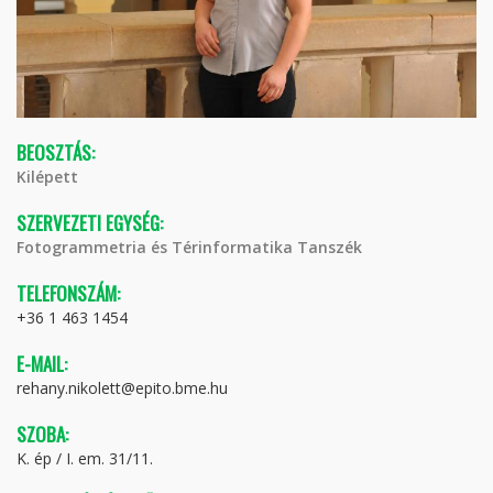
BEOSZTÁS:
Kilépett
SZERVEZETI EGYSÉG:
Fotogrammetria és Térinformatika Tanszék
TELEFONSZÁM:
+36 1 463 1454
E-MAIL:
rehany.nikolett@epito.bme.hu
SZOBA:
K. ép / I. em. 31/11.