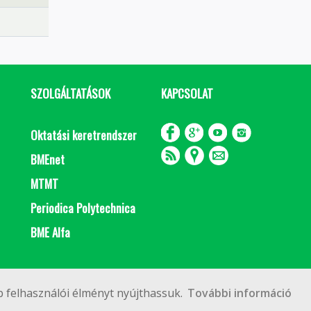
SZOLGÁLTATÁSOK
KAPCSOLAT
Oktatási keretrendszer
BMEnet
MTMT
Periodica Polytechnica
BME Alfa
Impresszum
Copyright © 2020 BME Építőmérnöki Kar
 felhasználói élményt nyújthassuk.
További információ
 Budapest, Műegyetem rkp. 3.
+36 1 463 3531
webmester@emk.bme