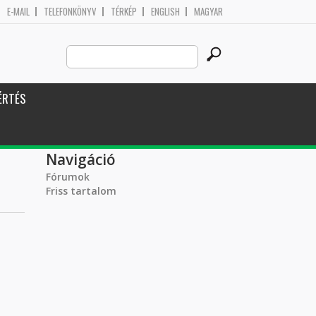
E-MAIL
TELEFONKÖNYV
TÉRKÉP
ENGLISH
MAGYAR
Search
Keresés űrlap
this
site
ÉRTÉS
Navigáció
Fórumok
Friss tartalom