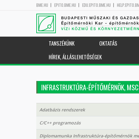
BME.HU
EPITO.BME.HU
EDU.EPITO.BME.HU
HELP.EPITO.B
BUDAPESTI MŰSZAKI ÉS GAZDA
Építőmérnöki Kar - építőmérnö
VÍZI KÖZMŰ ÉS KÖRNYEZETMÉR
TANSZÉKÜNK
OKTATÁS
HÍREK, ÁLLÁSLEHETŐSÉGEK
INFRASTRUKTÚRA-ÉPÍTŐMÉRNÖK, MSC
Adatbázis rendszerek
C/C++ programozás
Diplomamunka Infrastruktúra-építőmérnök me