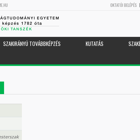
ME.HU
OKTATÓI BELÉPÉS
SÁGTUDOMÁNYI EGYETEM
k képzés 1782 óta
NÖKI TANSZÉK
SZAKIRÁNYÚ TOVÁBBKÉPZÉS
KUTATÁS
SZAK
sterszak