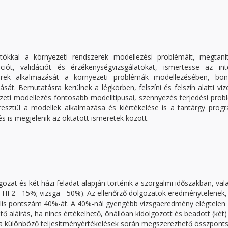
tókkal a környezeti rendszerek modellezési problémáit, megtaní
ciót, validációt és érzékenységvizsgálatokat, ismertesse az inte
rek alkalmazását a környezeti problémák modellezésében, bony
át. Bemutatásra kerülnek a légkörben, felszíni és felszín alatti vi
ezeti modellezés fontosabb modelltípusai, szennyezés terjedési pro
resztül a modellek alkalmazása és kiértékelése is a tantárgy prog
s is megjelenik az oktatott ismeretek között.
ozat és két házi feladat alapján történik a szorgalmi időszakban, val
; HF2 - 15%; vizsga - 50%). Az ellenőrző dolgozatok eredménytelenek,
ális pontszám 40%-át. A 40%-nál gyengébb vizsgaeredmény elégtelen
 aláírás, ha nincs értékelhető, önállóan kidolgozott és beadott (két)
gy a különböző teljesítményértékelések során megszerezhető összpon