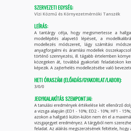
SZERVEZETI EGYSÉG:
Vízi Közmű és Környezetmérnöki Tanszék
LEÍRÁS:
A tantárgy célja, hogy megismertesse a hallga
modellépítés alapvető lépéseit, a modellkalibrá
modellezés módszereit, lágy számítási módsze
anyagforgalmi és áramlási modellek összekapcsolás
történő szennyezési, ill. tágabb értelemben körny
közegeken át, továbbá gyakorlati feladatokon ke
képezik. A zajterhelés modellezésébe való bevezeté
HETI ÓRASZÁM (ELŐADÁS/GYAKORLAT/LABOR):
3/0/0
JEGYKIALAKÍTÁS SZEMPONTJAI:
A tanulási eredmények értékelése két ellenőrző dolg
a vizsga alapján (ED1 - 10%; ED2 - 10%; HF1 - 15%
azokon a hallgató külön-külön nem éri el a maxim
vizsgajegyet eredményez. A tárgyból nem szerezhető
feladat. Az aláírás megszerzésének feltétele, ho