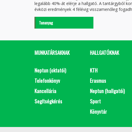
legalább 40%-át elérje a hallgató. A tantárgyból k
évközi eredmények 4 félévig visszamenőleg fogadh
Tananyag
MUNKATÁRSAKNAK
HALLGATÓKNAK
Neptun (oktatói)
KTH
Telefonkönyv
Erasmus
Kancellária
Neptun (hallgatói)
Segítségkérés
Sport
Könyvtár