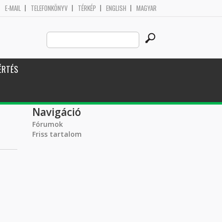
E-MAIL
TELEFONKÖNYV
TÉRKÉP
ENGLISH
MAGYAR
Search
Keresés űrlap
this
site
ÉRTÉS
Navigáció
Fórumok
Friss tartalom