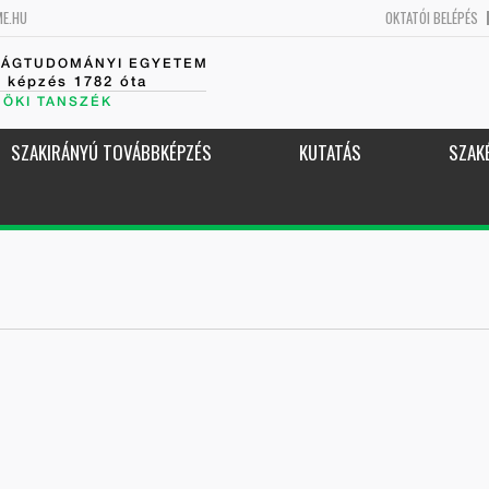
ME.HU
OKTATÓI BELÉPÉS
SÁGTUDOMÁNYI EGYETEM
k képzés 1782 óta
NÖKI TANSZÉK
SZAKIRÁNYÚ TOVÁBBKÉPZÉS
KUTATÁS
SZAK