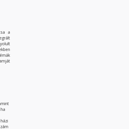
tsa a
grált
olult
zekben
blémák
ramját
amint
 ha
 házi
tszám