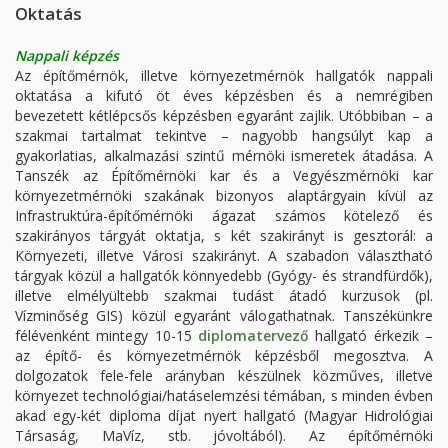
Oktatás
Nappali képzés
Az építőmérnök, illetve környezetmérnök hallgatók nappali
oktatása a kifutó öt éves képzésben és a nemrégiben
bevezetett kétlépcsős képzésben egyaránt zajlik. Utóbbiban – a
szakmai tartalmat tekintve – nagyobb hangsúlyt kap a
gyakorlatias, alkalmazási szintű mérnöki ismeretek átadása. A
Tanszék az Építőmérnöki kar és a Vegyészmérnöki kar
környezetmérnöki szakának bizonyos alaptárgyain kívül az
Infrastruktúra-építőmérnöki ágazat számos kötelező és
szakirányos tárgyát oktatja, s két szakirányt is gesztorál: a
Környezeti, illetve Városi szakirányt. A szabadon választható
tárgyak közül a hallgatók könnyedebb (Gyógy- és strandfürdők),
illetve elmélyültebb szakmai tudást átadó kurzusok (pl.
Vízminőség GIS) közül egyaránt válogathatnak. Tanszékünkre
félévenként mintegy 10-15
diplomatervező
hallgató érkezik –
az építő- és környezetmérnök képzésből megosztva. A
dolgozatok fele-fele arányban készülnek közműves, illetve
környezet technológiai/hatáselemzési témában, s minden évben
akad egy-két diploma díjat nyert hallgató (Magyar Hidrológiai
Társaság, MaVíz, stb. jóvoltából). Az építőmérnöki