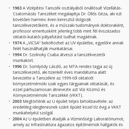
1963
A Vízépítési Tanszék osztályából önállósult Vízellátás-
Csatornázás Tanszéket megalapítja Dr. Öllős Géza, aki ezt
követően harminc éven keresztül dolgozik
tanszékvezetőként, és a műszaki tudományok doktoraként,
professor emeritusként jelenleg több mint fél évszázados
oktatói-kutatói pályafutást tudhat magáénak.
1974
A „VICSA” beköltözhet az UV épületbe, egyelőre annak
felét használhatják munkatársai.
1994
Dr. Szolnoky Csaba átveszi a tanszékvezetői
munkakört.
1996
Dr. Somlyódy László, az MTA rendes tagja az új
tanszékvezető, aki tizenkét éves mandátuma alatt
bevezette a Tanszékre az 1999-től oktatott
környezetmérnöki szak egyes tárgyainak oktatását, és
ezzel párhuzamosan átnevezte azt Vízi Közmű és
Környezetmérnöki Tanszékké (VKKT).
2003
Megtörténik az U épület teljes birtokbavétele: az
eredetileg ideiglenesnek szánt épület közel tíz évig a VKKT
munkahelyéül szolgál.
2004
Az U épületben átadják a Vízminőségi Laboratóriumot,
amely az Infrastruktúra ágazatos építőmérnök hallgatók és