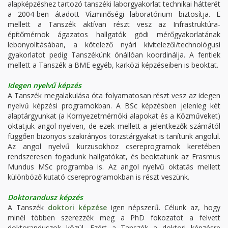
alapképzéshez tartozó tanszéki laborgyakorlat technikai hátterét
a 2004-ben átadott Vízminőségi laboratórium biztosítja. E
mellett a Tanszék aktívan részt vesz az Infrastruktúra-
építőmérnök ágazatos hallgatók gödi mérőgyakorlatának
lebonyolításában, a kötelező nyári kivitelezői/technológusi
gyakorlatot pedig Tanszékünk önállóan koordinálja. A fentiek
mellett a Tanszék a BME egyéb, karközi képzéseiben is beoktat.
Idegen nyelvű képzés
A Tanszék megalakulása óta folyamatosan részt vesz az idegen
nyelvű képzési programokban. A BSc képzésben jelenleg két
alaptárgyunkat (a Környezetmérnöki alapokat és a Közműveket)
oktatjuk angol nyelven, de ezek mellett a jelentkezők számától
függően bizonyos szakirányos törzstárgyakat is tanítunk angolul.
Az angol nyelvű kurzusokhoz csereprogramok keretében
rendszeresen fogadunk hallgatókat, és beoktatunk az Erasmus
Mundus MSc programba is. Az angol nyelvű oktatás mellett
különböző kutató csereprogramokban is részt veszünk.
Doktorandusz képzés
A Tanszék
doktori képzése
igen népszerű. Célunk az, hogy
minél többen szerezzék meg a PhD fokozatot a felvett
doktoranduszok közül. Ezért a Tanszék a doktori képzésre