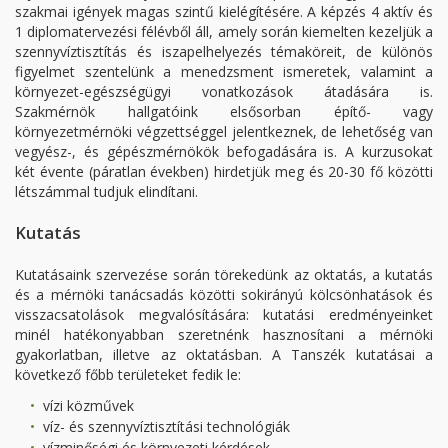
szakmai igények magas szintű kielégítésére. A képzés 4 aktív és
1 diplomatervezési félévből áll, amely során kiemelten kezeljük a
szennyvíztisztítás és iszapelhelyezés témaköreit, de különös
figyelmet szentelünk a menedzsment ismeretek, valamint a
környezet-egészségügyi vonatkozások átadására is.
Szakmérnök hallgatóink elsősorban építő- vagy
környezetmérnöki végzettséggel jelentkeznek, de lehetőség van
vegyész-, és gépészmérnökök befogadására is. A kurzusokat
két évente (páratlan években) hirdetjük meg és 20-30 fő közötti
létszámmal tudjuk elindítani.
Kutatás
Kutatásaink szervezése során törekedünk az oktatás, a kutatás
és a mérnöki tanácsadás közötti sokirányú kölcsönhatások és
visszacsatolások megvalósítására: kutatási eredményeinket
minél hatékonyabban szeretnénk hasznosítani a mérnöki
gyakorlatban, illetve az oktatásban. A Tanszék kutatásai a
következő főbb területeket fedik le:
vízi közművek
víz- és szennyvíztisztítási technológiák
vízminőségi és környezeti kérdések