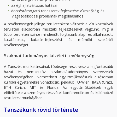
az éghajlatváltozás hatásai
döntéstámogató rendszerek fejlesztése vízminőségi és
vízgazdálkodási problémák megoldásához
A tevékenységek jellege területenként változó: a vízi közművek
területén elsősorban műszaki fejlesztéseket végzünk, míg a
többi területen szinte mindenütt folytatunk alap- és alkalmazott
kutatásokat, kutatás-fejlesztést és mérnöki szakértői
tevékenységet.
Szakmai-tudományos közéleti tevékenység
A Tanszék munkatársainak többsége részt vesz a legfontosabb
hazai és nemzetközi szakmai/tudományos szervezetek
tevékenységében. Nemzetközi együttműködésünk elsősorban
külföldi egyetemekre vonatkozik, például: TU-Wien, IIASA (Graz),
ETH Zürich, MIT és Florida. Az együttműködések egyik
előfeltétele a személyes részvétel konferenciákon és különböző
testületek munkájában.
Tanszékünk rövid története