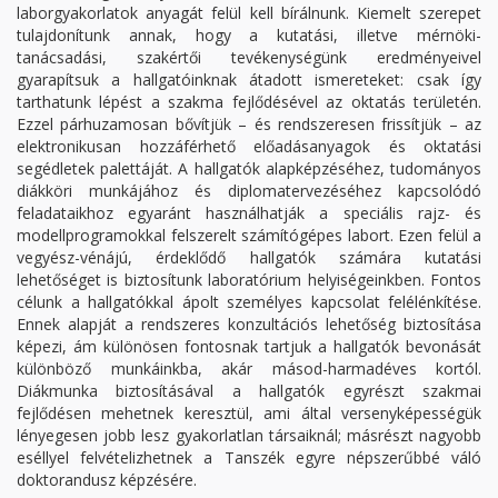
laborgyakorlatok anyagát felül kell bírálnunk. Kiemelt szerepet
tulajdonítunk annak, hogy a kutatási, illetve mérnöki-
tanácsadási, szakértői tevékenységünk eredményeivel
gyarapítsuk a hallgatóinknak átadott ismereteket: csak így
tarthatunk lépést a szakma fejlődésével az oktatás területén.
Ezzel párhuzamosan bővítjük – és rendszeresen frissítjük – az
elektronikusan hozzáférhető előadásanyagok és oktatási
segédletek palettáját. A hallgatók alapképzéséhez, tudományos
diákköri munkájához és diplomatervezéséhez kapcsolódó
feladataikhoz egyaránt használhatják a speciális rajz- és
modellprogramokkal felszerelt számítógépes labort. Ezen felül a
vegyész-vénájú, érdeklődő hallgatók számára kutatási
lehetőséget is biztosítunk laboratórium helyiségeinkben. Fontos
célunk a hallgatókkal ápolt személyes kapcsolat felélénkítése.
Ennek alapját a rendszeres konzultációs lehetőség biztosítása
képezi, ám különösen fontosnak tartjuk a hallgatók bevonását
különböző munkáinkba, akár másod-harmadéves kortól.
Diákmunka biztosításával a hallgatók egyrészt szakmai
fejlődésen mehetnek keresztül, ami által versenyképességük
lényegesen jobb lesz gyakorlatlan társaiknál; másrészt nagyobb
eséllyel felvételizhetnek a Tanszék egyre népszerűbbé váló
doktorandusz képzésére.