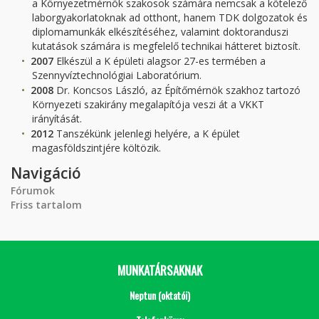
a Környezetmérnök szakosok számára nemcsak a kötelező
laborgyakorlatoknak ad otthont, hanem TDK dolgozatok és
diplomamunkák elkészítéséhez, valamint doktoranduszi
kutatások számára is megfelelő technikai hátteret biztosít.
2007
Elkészül a K épületi alagsor 27-es termében a
Szennyvíztechnológiai Laboratórium.
2008
Dr. Koncsos László, az Építőmérnök szakhoz tartozó
Környezeti szakirány megalapítója veszi át a VKKT
irányítását.
2012
Tanszékünk jelenlegi helyére, a K épület
magasföldszintjére költözik.
Navigáció
Fórumok
Friss tartalom
MUNKATÁRSAKNAK
Neptun (oktatói)