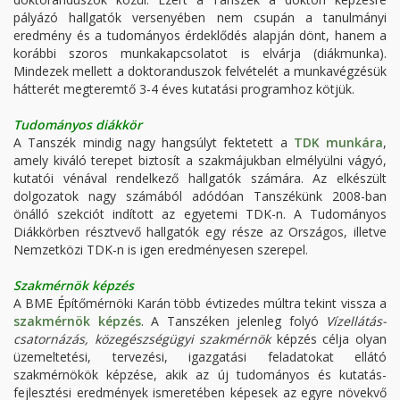
pályázó hallgatók versenyében nem csupán a tanulmányi
eredmény és a tudományos érdeklődés alapján dönt, hanem a
korábbi szoros munkakapcsolatot is elvárja (diákmunka).
Mindezek mellett a doktoranduszok felvételét a munkavégzésük
hátterét megteremtő 3-4 éves kutatási programhoz kötjük.
Tudományos diákkör
A Tanszék mindig nagy hangsúlyt fektetett a
TDK munkára
,
amely kiváló terepet biztosít a szakmájukban elmélyülni vágyó,
kutatói vénával rendelkező hallgatók számára. Az elkészült
dolgozatok nagy számából adódóan Tanszékünk 2008-ban
önálló szekciót indított az egyetemi TDK-n. A Tudományos
Diákkörben résztvevő hallgatók egy része az Országos, illetve
Nemzetközi TDK-n is igen eredményesen szerepel.
Szakmérnök képzés
A BME Építőmérnöki Karán több évtizedes múltra tekint vissza a
szakmérnök képzés
. A Tanszéken jelenleg folyó
Vízellátás-
csatornázás, közegészségügyi szakmérnök
képzés célja olyan
üzemeltetési, tervezési, igazgatási feladatokat ellátó
szakmérnökök képzése, akik az új tudományos és kutatás-
fejlesztési eredmények ismeretében képesek az egyre növekvő