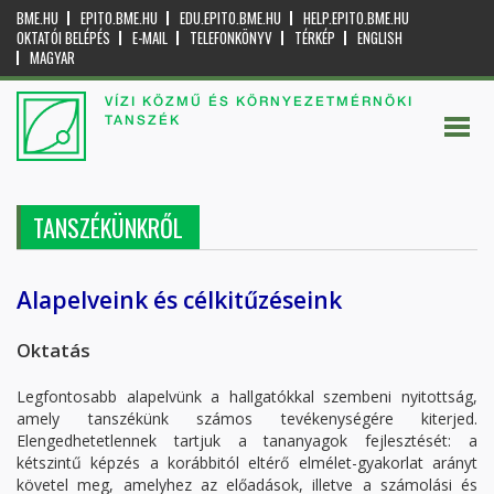
BME.HU
EPITO.BME.HU
EDU.EPITO.BME.HU
HELP.EPITO.BME.HU
OKTATÓI BELÉPÉS
E-MAIL
TELEFONKÖNYV
TÉRKÉP
ENGLISH
MAGYAR
VÍZI KÖZMŰ ÉS KÖRNYEZETMÉRNÖKI
TANSZÉK
TANSZÉKÜNKRŐL
Alapelveink és célkitűzéseink
Oktatás
Legfontosabb alapelvünk a hallgatókkal szembeni nyitottság,
amely tanszékünk számos tevékenységére kiterjed.
Elengedhetetlennek tartjuk a tananyagok fejlesztését: a
kétszintű képzés a korábbitól eltérő elmélet-gyakorlat arányt
követel meg, amelyhez az előadások, illetve a számolási és