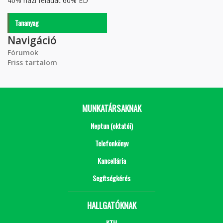
40% házi feladat 60% ED
Tananyag
Navigáció
Fórumok
Friss tartalom
MUNKATÁRSAKNAK
Neptun (oktatói)
Telefonkönyv
Kancellária
Segítségkérés
HALLGATÓKNAK
KTH