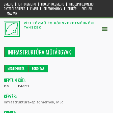
BME.HU
EPITO.BME.HU
EDU.EPITO.BME.HU
HELP.EPITO.BME.HU
OKTATÓI BELÉPÉS
E-MAIL
TELEFONKÖNYV
TÉRKÉP
ENGLISH
MAGYAR
VÍZI KÖZMŰ ÉS KÖRNYEZETMÉRNÖKI
TANSZÉK
INFRASTRUKTÚRA MŰTÁRGYAK
Elsődleges fülek
MEGTEKINTÉS
(AKTÍV
FORDÍTÁS
FÜL)
NEPTUN KÓD:
BMEEOHSMI51
KÉPZÉS:
Infrastruktúra-építőmérnök, MSc
KREDIT: