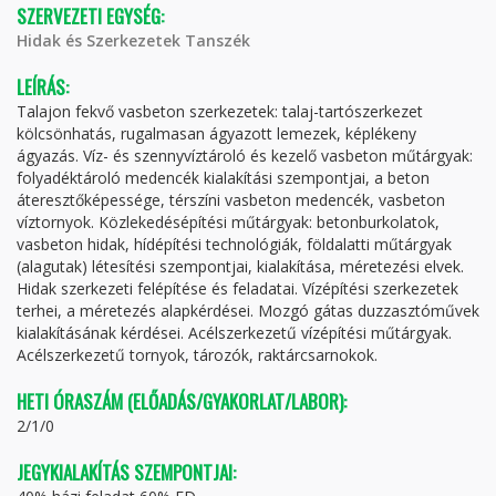
SZERVEZETI EGYSÉG:
Hidak és Szerkezetek Tanszék
LEÍRÁS:
Talajon fekvő vasbeton szerkezetek: talaj-tartószerkezet
kölcsönhatás, rugalmasan ágyazott lemezek, képlékeny
ágyazás. Víz- és szennyvíztároló és kezelő vasbeton műtárgyak:
folyadéktároló medencék kialakítási szempontjai, a beton
áteresztőképessége, térszíni vasbeton medencék, vasbeton
víztornyok. Közlekedésépítési műtárgyak: betonburkolatok,
vasbeton hidak, hídépítési technológiák, földalatti műtárgyak
(alagutak) létesítési szempontjai, kialakítása, méretezési elvek.
Hidak szerkezeti felépítése és feladatai. Vízépítési szerkezetek
terhei, a méretezés alapkérdései. Mozgó gátas duzzasztóművek
kialakításának kérdései. Acélszerkezetű vízépítési műtárgyak.
Acélszerkezetű tornyok, tározók, raktárcsarnokok.
HETI ÓRASZÁM (ELŐADÁS/GYAKORLAT/LABOR):
2/1/0
JEGYKIALAKÍTÁS SZEMPONTJAI: