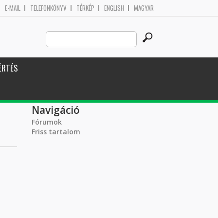
E-MAIL
TELEFONKÖNYV
TÉRKÉP
ENGLISH
MAGYAR
Search
Keresés űrlap
this
site
ÉRTÉS
Navigáció
Fórumok
Friss tartalom