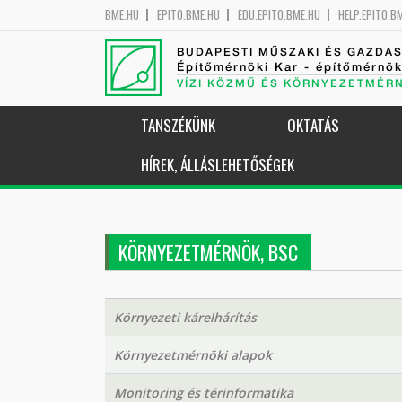
BME.HU
EPITO.BME.HU
EDU.EPITO.BME.HU
HELP.EPITO.B
BUDAPESTI MŰSZAKI ÉS GAZDA
Építőmérnöki Kar - építőmérnö
VÍZI KÖZMŰ ÉS KÖRNYEZETMÉR
TANSZÉKÜNK
OKTATÁS
HÍREK, ÁLLÁSLEHETŐSÉGEK
KÖRNYEZETMÉRNÖK, BSC
Környezeti kárelhárítás
Környezetmérnöki alapok
Monitoring és térinformatika