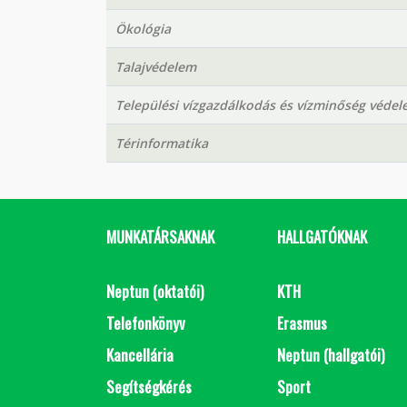
Ökológia
Talajvédelem
Települési vízgazdálkodás és vízminőség véde
Térinformatika
MUNKATÁRSAKNAK
HALLGATÓKNAK
Neptun (oktatói)
KTH
Telefonkönyv
Erasmus
Kancellária
Neptun (hallgatói)
Segítségkérés
Sport