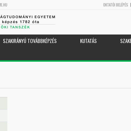
ME.HU
OKTATÓI BELÉPÉS
SÁGTUDOMÁNYI EGYETEM
k képzés 1782 óta
NÖKI TANSZÉK
SZAKIRÁNYÚ TOVÁBBKÉPZÉS
KUTATÁS
SZAK