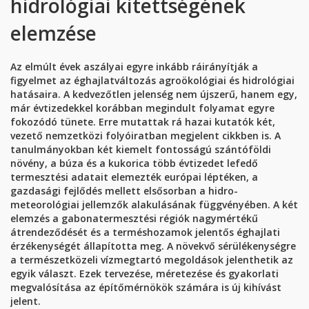
hidrológiai kitettségének
elemzése
Az elmúlt évek aszályai egyre inkább ráirányítják a
figyelmet az éghajlatváltozás agroökológiai és hidrológiai
hatásaira. A kedvezőtlen jelenség nem újszerű, hanem egy,
már évtizedekkel korábban megindult folyamat egyre
fokozódó tünete. Erre mutattak rá hazai kutatók két,
vezető nemzetközi folyóiratban megjelent cikkben is. A
tanulmányokban két kiemelt fontosságú szántóföldi
növény, a búza és a kukorica több évtizedet lefedő
termesztési adatait elemezték európai léptéken, a
gazdasági fejlődés mellett elsősorban a hidro-
meteorológiai jellemzők alakulásának függvényében. A két
elemzés a gabonatermesztési régiók nagymértékű
átrendeződését és a terméshozamok jelentős éghajlati
érzékenységét állapította meg. A növekvő sérülékenységre
a természetközeli vízmegtartó megoldások jelenthetik az
egyik választ. Ezek tervezése, méretezése és gyakorlati
megvalósítása az építőmérnökök számára is új kihívást
jelent.