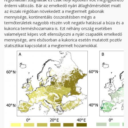
érdemi változás. Bár az emelkedő nyári átlaghőmérséklet miatt
az északi régióban növekedett a megtermelt gabonák
mennyisége, kontinentális összesítésben mégis a
termőterületek nagyobb részén volt negatív hatással a búza és a
kukorica terméshozamaira is. Ezt néhány ország esetében
valamelyest képes volt ellensúlyozni a nyári csapadék emelkedő
mennyisége, ami elsősorban a kukorica esetén mutatott pozitív
statisztikai kapcsolatot a megtermelt hozamokkal.