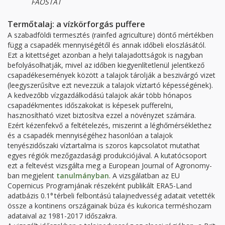
FAOSTAT
Termőtalaj: a vízkörforgás puffere
A szabadföldi termesztés (rainfed agriculture) döntő mértékben
függ a csapadék mennyiségétől és annak időbeli eloszlásától.
Ezt a kitettséget azonban a helyi talajadottságok is nagyban
befolyásolhatják, mivel az időben kiegyenlítetlenül jelentkező
csapadékesemények között a talajok tárolják a beszivárgó vizet
(leegyszerűsítve ezt nevezzük a talajok víztartó képességének).
A kedvezőbb vízgazdálkodású talajok akár több hónapos
csapadékmentes időszakokat is képesek pufferelni,
hasznosítható vizet biztosítva ezzel a növényzet számára.
Ezért kézenfekvő a feltételezés, miszerint a léghőmérséklethez
és a csapadék mennyiségéhez hasonlóan a talajok
tenyészidőszaki víztartalma is szoros kapcsolatot mutathat
egyes régiók mezőgazdasági produkciójával. A kutatócsoport
ezt a feltevést vizsgálta meg a European Journal of Agronomy-
ban megjelent
tanulmányban
. A vizsgálatban az EU
Copernicus Programjának részeként publikált ERA5-Land
adatbázis 0.1° térbeli felbontású talajnedvesség adatait vetették
össze a kontinens országainak búza és kukorica terméshozam
adataival az 1981-2017 időszakra.