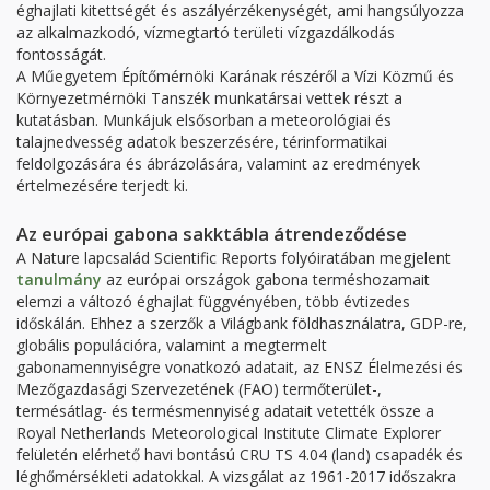
éghajlati kitettségét és aszályérzékenységét, ami hangsúlyozza
az alkalmazkodó, vízmegtartó területi vízgazdálkodás
fontosságát.
A Műegyetem Építőmérnöki Karának részéről a Vízi Közmű és
Környezetmérnöki Tanszék munkatársai vettek részt a
kutatásban. Munkájuk elsősorban a meteorológiai és
talajnedvesség adatok beszerzésére, térinformatikai
feldolgozására és ábrázolására, valamint az eredmények
értelmezésére terjedt ki.
Az európai gabona sakktábla átrendeződése
A Nature lapcsalád Scientific Reports folyóiratában megjelent
tanulmány
az európai országok gabona terméshozamait
elemzi a változó éghajlat függvényében, több évtizedes
időskálán. Ehhez a szerzők a Világbank földhasználatra, GDP-re,
globális populációra, valamint a megtermelt
gabonamennyiségre vonatkozó adatait, az ENSZ Élelmezési és
Mezőgazdasági Szervezetének (FAO) termőterület-,
termésátlag- és termésmennyiség adatait vetették össze a
Royal Netherlands Meteorological Institute Climate Explorer
felületén elérhető havi bontású CRU TS 4.04 (land) csapadék és
léghőmérsékleti adatokkal. A vizsgálat az 1961-2017 időszakra