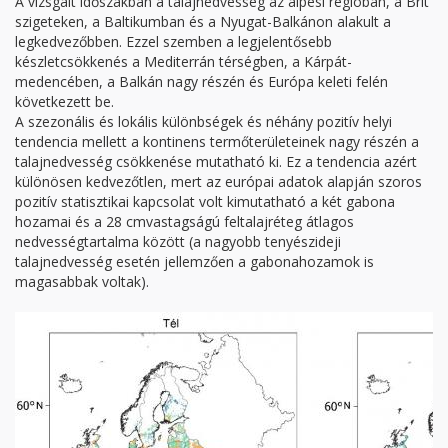
A vizsgált időszakban a talajnedvesség az alpesi régióban, a Brit
szigeteken, a Baltikumban és a Nyugat-Balkánon alakult a
legkedvezőbben. Ezzel szemben a legjelentősebb
készletcsökkenés a Mediterrán térségben, a Kárpát-
medencében, a Balkán nagy részén és Európa keleti felén
következett be.
A szezonális és lokális különbségek és néhány pozitív helyi
tendencia mellett a kontinens termőterületeinek nagy részén a
talajnedvesség csökkenése mutatható ki. Ez a tendencia azért
különösen kedvezőtlen, mert az európai adatok alapján szoros
pozitív statisztikai kapcsolat volt kimutatható a két gabona
hozamai és a 28 cmvastagságú feltalajréteg átlagos
nedvességtartalma között (a nagyobb tenyészideji
talajnedvesség esetén jellemzően a gabonahozamok is
magasabbak voltak).