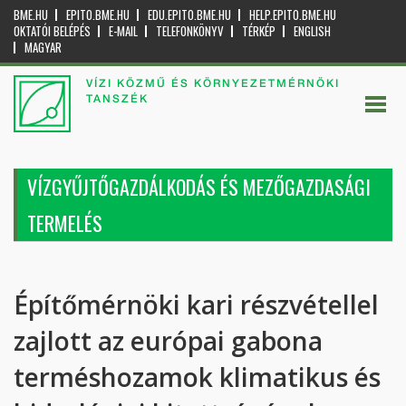
BME.HU
EPITO.BME.HU
EDU.EPITO.BME.HU
HELP.EPITO.BME.HU
OKTATÓI BELÉPÉS
E-MAIL
TELEFONKÖNYV
TÉRKÉP
ENGLISH
MAGYAR
VÍZI KÖZMŰ ÉS KÖRNYEZETMÉRNÖKI
TANSZÉK
VÍZGYŰJTŐGAZDÁLKODÁS ÉS MEZŐGAZDASÁGI
TERMELÉS
Építőmérnöki kari részvétellel
zajlott az európai gabona
terméshozamok klimatikus és