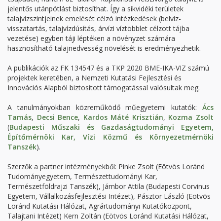
jelentős utánpótlást biztosíthat. Így a síkvidéki területek
talajvízszintjeinek emelését célzó intézkedések (belvíz-
visszatartás, talajvízdúsítás, árvízi víztöbblet célzott tájba
vezetése) egyben táji léptéken a növényzet számára
hasznosítható talajnedvesség növelését is eredményezhetik.
A publikációk az FK 134547 és a TKP 2020 BME-IKA-VIZ számú
projektek keretében, a Nemzeti Kutatási Fejlesztési és
Innovációs Alapból biztosított támogatással valósultak meg.
A tanulmányokban közreműködő műegyetemi kutatók:
Ács
Tamás
,
Decsi Bence
,
Kardos Máté Krisztián
,
Kozma Zsolt
(
Budapesti Műszaki és Gazdaságtudományi Egyetem,
Építőmérnöki Kar, Vízi Közmű és Környezetmérnöki
Tanszék
).
Szerzők a partner intézményekből: Pinke Zsolt (Eötvös Loránd
Tudományegyetem, Természettudományi Kar,
Természetföldrajzi Tanszék), Jámbor Attila (Budapesti Corvinus
Egyetem, Vállalkozásfejlesztési Intézet), Pásztor László (Eötvös
Loránd Kutatási Hálózat, Agrártudományi Kutatóközpont,
Talajtani Intézet) Kern Zoltán (Eötvös Loránd Kutatási Hálózat,