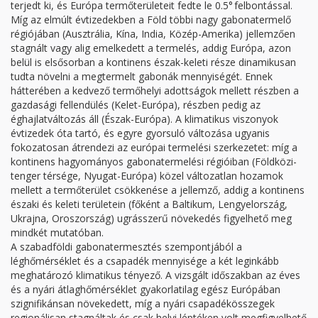
terjedt ki, és Európa termőterületeit fedte le 0.5° felbontással.
Míg az elmúlt évtizedekben a Föld többi nagy gabonatermelő
régiójában (Ausztrália, Kína, India, Közép-Amerika) jellemzően
stagnált vagy alig emelkedett a termelés, addig Európa, azon
belül is elsősorban a kontinens észak-keleti része dinamikusan
tudta növelni a megtermelt gabonák mennyiségét. Ennek
hátterében a kedvező termőhelyi adottságok mellett részben a
gazdasági fellendülés (Kelet-Európa), részben pedig az
éghajlatváltozás áll (Észak-Európa). A klimatikus viszonyok
évtizedek óta tartó, és egyre gyorsuló változása ugyanis
fokozatosan átrendezi az európai termelési szerkezetet: míg a
kontinens hagyományos gabonatermelési régióiban (Földközi-
tenger térsége, Nyugat-Európa) közel változatlan hozamok
mellett a termőterület csökkenése a jellemző, addig a kontinens
északi és keleti területein (főként a Baltikum, Lengyelország,
Ukrajna, Oroszország) ugrásszerű növekedés figyelhető meg
mindkét mutatóban.
A szabadföldi gabonatermesztés szempontjából a
léghőmérséklet és a csapadék mennyisége a két leginkább
meghatározó klimatikus tényező. A vizsgált időszakban az éves
és a nyári átlaghőmérséklet gyakorlatilag egész Európában
szignifikánsan növekedett, míg a nyári csapadékösszegek
regionálisan stagnáltak és csak helyi léptéken volt megfigyelhető