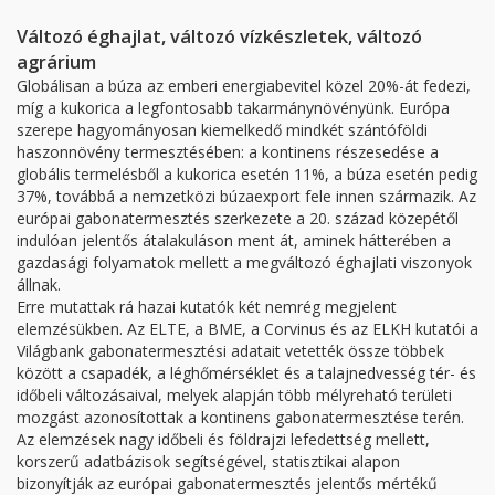
Változó éghajlat, változó vízkészletek, változó
agrárium
Globálisan a búza az emberi energiabevitel közel 20%-át fedezi,
míg a kukorica a legfontosabb takarmánynövényünk. Európa
szerepe hagyományosan kiemelkedő mindkét szántóföldi
haszonnövény termesztésében: a kontinens részesedése a
globális termelésből a kukorica esetén 11%, a búza esetén pedig
37%, továbbá a nemzetközi búzaexport fele innen származik. Az
európai gabonatermesztés szerkezete a 20. század közepétől
indulóan jelentős átalakuláson ment át, aminek hátterében a
gazdasági folyamatok mellett a megváltozó éghajlati viszonyok
állnak.
Erre mutattak rá hazai kutatók két nemrég megjelent
elemzésükben. Az ELTE, a BME, a Corvinus és az ELKH kutatói a
Világbank gabonatermesztési adatait vetették össze többek
között a csapadék, a léghőmérséklet és a talajnedvesség tér- és
időbeli változásaival, melyek alapján több mélyreható területi
mozgást azonosítottak a kontinens gabonatermesztése terén.
Az elemzések nagy időbeli és földrajzi lefedettség mellett,
korszerű adatbázisok segítségével, statisztikai alapon
bizonyítják az európai gabonatermesztés jelentős mértékű