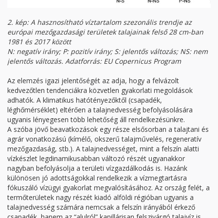
2. kép: A hasznosítható víztartalom szezonális trendje az
európai mezőgazdasági területek talajainak felső 28 cm-ban
1981 és 2017 között
N: negatív irány; P: pozitív irány; S: jelentős változás; NS: nem
jelentős változás.
Adatforrás: EU Copernicus Program
Az elemzés igazi jelentőségét az adja, hogy a felvázolt
kedvezőtlen tendenciákra közvetlen gyakorlati megoldások
adhatók. A klimatikus hatótényezőktől (csapadék,
léghőmérséklet) eltérően a talajnedvesség befolyásolására
ugyanis lényegesen több lehetőség áll rendelkezésünkre.
A szóba jövő beavatkozások egy része elsősorban a talajtani és
agrár vonatkozású (kímélő, okszerű talajművelés, regeneratív
mezőgazdaság, stb.). A talajnedvességet, mint a felszín alatti
vízkészlet legdinamikusabban változó részét ugyanakkor
nagyban befolyásolja a területi vízgazdálkodás is. Hazánk
különösen jó adottságokkal rendelkezik a vízmegtartásra
fókuszáló vízügyi gyakorlat megvalósításához. Az ország felét, a
termőterületek nagy részét kiadó alföldi régióban ugyanis a
talajnedvesség számára nemcsak a felszín irányából érkező
csapadék, hanem az “alulról” kapillárisan felszivárgó talajvíz is