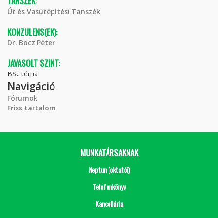
TANSZÉK:
Út és Vasútépítési Tanszék
KONZULENS(EK):
Dr. Bocz Péter
JAVASOLT SZINT:
BSc téma
Navigáció
Fórumok
Friss tartalom
MUNKATÁRSAKNAK
Neptun (oktatói)
Telefonkönyv
Kancellária