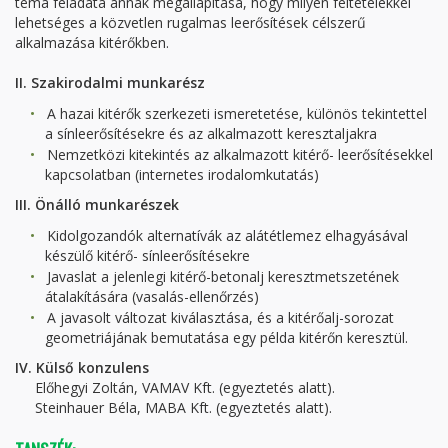
téma feladata annak megállapítása, hogy milyen feltételekkel
lehetséges a közvetlen rugalmas leerősítések célszerű
alkalmazása kitérőkben.
II. Szakirodalmi munkarész
A hazai kitérők szerkezeti ismeretetése, különös tekintettel
a sínleerősítésekre és az alkalmazott keresztaljakra
Nemzetközi kitekintés az alkalmazott kitérő- leerősítésekkel
kapcsolatban (internetes irodalomkutatás)
III. Önálló munkarészek
Kidolgozandók alternatívák az alátétlemez elhagyásával
készülő kitérő- sínleerősítésekre
Javaslat a jelenlegi kitérő-betonalj keresztmetszetének
átalakítására (vasalás-ellenőrzés)
A javasolt változat kiválasztása, és a kitérőalj-sorozat
geometriájának bemutatása egy példa kitérőn keresztül.
IV. Külső konzulens
Előhegyi Zoltán, VAMAV Kft. (egyeztetés alatt).
Steinhauer Béla, MABA Kft. (egyeztetés alatt).