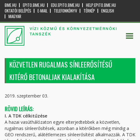
BME.HU
EPITO.BME.HU
EDU.EPITO.BME.HU
HELP.EPITO.BME.HU
OKTATÓI BELÉPÉS
E-MAIL
TELEFONKÖNYV
TÉRKÉP
ENGLISH
MAGYAR
VÍZI KÖZMŰ ÉS KÖRNYEZETMÉRNÖKI
TANSZÉK
KÖZVETLEN RUGALMAS SÍNLEERŐSÍTÉSŰ
KITÉRŐ BETONALJAK KIALAKÍTÁSA
2019. szeptember 03.
RÖVID LEÍRÁS:
I. A TDK célkitűzése
A hazai vasúthálózaton egyre elterjedtebbek a közvetlen,
rugalmas sínleerősítések, azonban a kitérőkben még mindig a
GEO rendszerű, alátétlemezes sínleerősítést alkalmazzák. A TDK