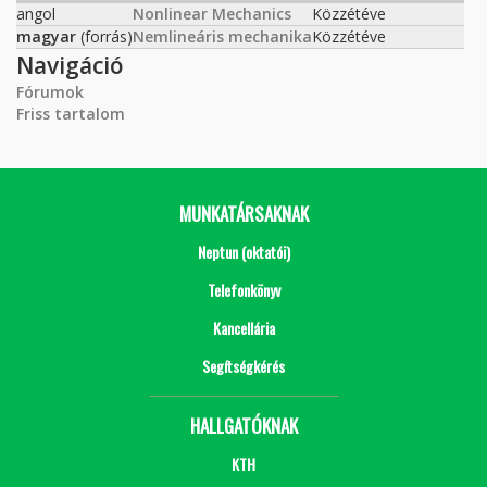
angol
Nonlinear Mechanics
Közzétéve
magyar
(forrás)
Nemlineáris mechanika
Közzétéve
Navigáció
Fórumok
Friss tartalom
MUNKATÁRSAKNAK
Neptun (oktatói)
Telefonkönyv
Kancellária
Segítségkérés
HALLGATÓKNAK
KTH