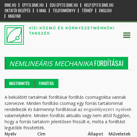
BME.HU
EPITO.BME.HU
EDU.EPITO.BME.HU
HELP.EPITO.BME.HU
OKTATÓI BELÉPÉS
E-MAIL
TELEFONKÖNYV
TÉRKÉP
ENGLISH
MAGYAR
VÍZI KÖZMŰ ÉS KÖRNYEZETMÉRNÖKI
TANSZÉK
FORDÍTÁSAI
NEMLINEÁRIS MECHANIKA
Elsődleges fülek
MEGTEKINTÉS
FORDÍTÁS
(AKTÍV
FÜL)
A beküldött tartalmak fordításai fordítás csomagokba vannak
szervezve. Minden fordítási csomag egy forrás tartalommal
rendelkezik és bármennyi fordítással az
engedélyezett nyelvek
valamelyikére. Minden fordítás aktuális vagy nem attól függően,
hogy a forrás tartalom jelentősen frissült-e, mióta a fordítást
legutóbb frissítették.
Nyelv
Cím
Állapot
Műveletek