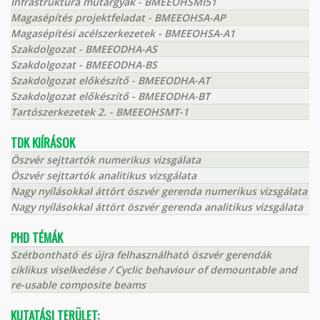
Infrastruktúra műtárgyak - BMEEOHSMI51
Magasépítés projektfeladat - BMEEOHSA-AP
Magasépítési acélszerkezetek - BMEEOHSA-A1
Szakdolgozat - BMEEODHA-AS
Szakdolgozat - BMEEODHA-BS
Szakdolgozat előkészítő - BMEEODHA-AT
Szakdolgozat előkészítő - BMEEODHA-BT
Tartószerkezetek 2. - BMEEOHSMT-1
TDK KIÍRÁSOK
Öszvér sejttartók numerikus vizsgálata
Öszvér sejttartók analitikus vizsgálata
Nagy nyílásokkal áttört öszvér gerenda numerikus vizsgálata
Nagy nyílásokkal áttört öszvér gerenda analitikus vizsgálata
PHD TÉMÁK
Szétbontható és újra felhasználható öszvér gerendák
ciklikus viselkedése / Cyclic behaviour of demountable and
re-usable composite beams
KUTATÁSI TERÜLET: