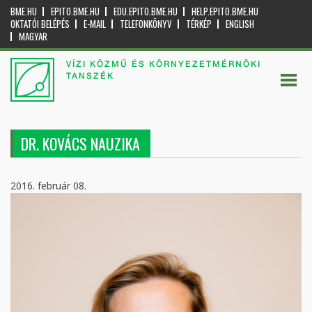
BME.HU
EPITO.BME.HU
EDU.EPITO.BME.HU
HELP.EPITO.BME.HU
OKTATÓI BELÉPÉS
E-MAIL
TELEFONKÖNYV
TÉRKÉP
ENGLISH
MAGYAR
VÍZI KÖZMŰ ÉS KÖRNYEZETMÉRNÖKI
TANSZÉK
DR. KOVÁCS NAUZIKA
2016. február 08.