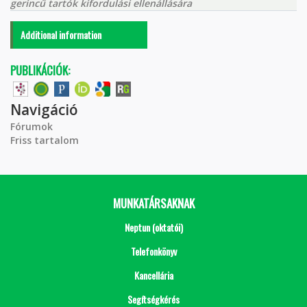
gerincű tartók kifordulási ellenállására
Additional information
PUBLIKÁCIÓK:
Navigáció
Fórumok
Friss tartalom
MUNKATÁRSAKNAK
Neptun (oktatói)
Telefonkönyv
Kancellária
Segítségkérés