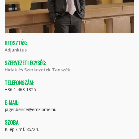
BEOSZTÁS:
Adjunktus
SZERVEZETI EGYSÉG:
Hidak és Szerkezetek Tanszék
TELEFONSZÁM:
+36 1 463 1825
E-MAIL:
jager.bence@emk.bme.hu
SZOBA:
K. ép / mf. 85/24.