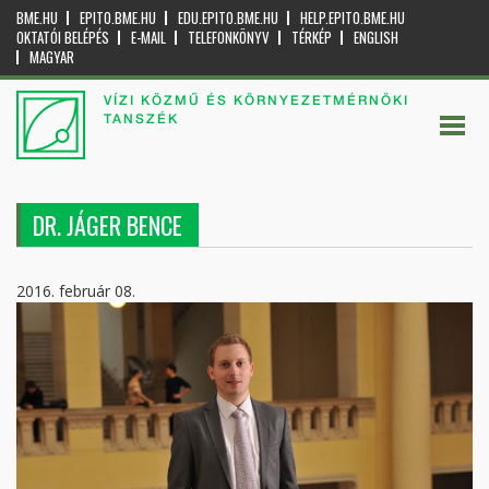
BME.HU
EPITO.BME.HU
EDU.EPITO.BME.HU
HELP.EPITO.BME.HU
OKTATÓI BELÉPÉS
E-MAIL
TELEFONKÖNYV
TÉRKÉP
ENGLISH
MAGYAR
VÍZI KÖZMŰ ÉS KÖRNYEZETMÉRNÖKI
TANSZÉK
DR. JÁGER BENCE
2016. február 08.