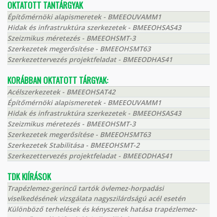
OKTATOTT TANTÁRGYAK
Építőmérnöki alapismeretek - BMEEOUVAMM1
Hidak és infrastruktúra szerkezetek - BMEEOHSAS43
Szeizmikus méretezés - BMEEOHSMT-3
Szerkezetek megerősítése - BMEEOHSMT63
Szerkezettervezés projektfeladat - BMEEODHAS41
KORÁBBAN OKTATOTT TÁRGYAK:
Acélszerkezetek - BMEEOHSAT42
Építőmérnöki alapismeretek - BMEEOUVAMM1
Hidak és infrastruktúra szerkezetek - BMEEOHSAS43
Szeizmikus méretezés - BMEEOHSMT-3
Szerkezetek megerősítése - BMEEOHSMT63
Szerkezetek Stabilitása - BMEEOHSMT-2
Szerkezettervezés projektfeladat - BMEEODHAS41
TDK KIÍRÁSOK
Trapézlemez-gerincű tartók övlemez-horpadási
viselkedésének vizsgálata nagyszilárdságú acél esetén
Különböző terhelések és kényszerek hatása trapézlemez-