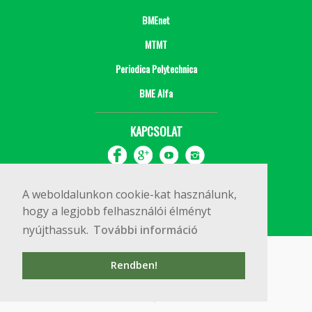
BMEnet
MTMT
Periodica Polytechnica
BME Alfa
KAPCSOLAT
A weboldalunkon cookie-kat használunk,
hogy a legjobb felhasználói élményt
nyújthassuk.
További információ
Impresszum
Copyright © 2020 BME Építőmérnöki Kar
Rendben!
1111 Budapest, Műegyetem rkp. 3.
+36 1 463 3531
webmester@emk.bme.hu