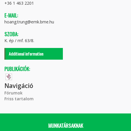
+36 1 463 2201
E-MAIL:
hoang.trung@emk.bme.hu
SZOBA:
K. ép / mf. 63/8.
Additional information
PUBLIKÁCIÓK:
Navigáció
Fórumok
Friss tartalom
MUNKATÁRSAKNAK