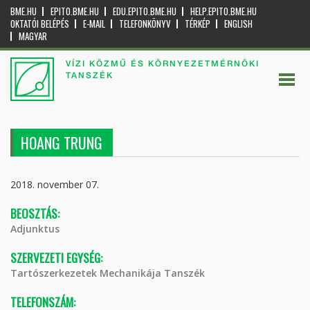
BME.HU
EPITO.BME.HU
EDU.EPITO.BME.HU
HELP.EPITO.BME.HU
OKTATÓI BELÉPÉS
E-MAIL
TELEFONKÖNYV
TÉRKÉP
ENGLISH
MAGYAR
VÍZI KÖZMŰ ÉS KÖRNYEZETMÉRNÖKI
TANSZÉK
HOANG TRUNG
2018. november 07.
BEOSZTÁS:
Adjunktus
SZERVEZETI EGYSÉG:
Tartószerkezetek Mechanikája Tanszék
TELEFONSZÁM: