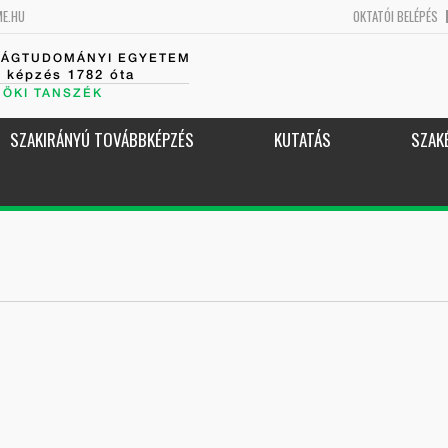
ME.HU
OKTATÓI BELÉPÉS
SÁGTUDOMÁNYI EGYETEM
k képzés 1782 óta
NÖKI TANSZÉK
SZAKIRÁNYÚ TOVÁBBKÉPZÉS
KUTATÁS
SZAK