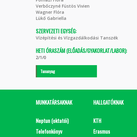
Verbőczyné Füstös Vivien
Wagner Flóra
Lükő Gabriella
SZERVEZETI EGYSÉG:
Vízépítési és Vízgazdálkodási Tanszék
HETI ÓRASZÁM (ELŐADÁS/GYAKORLAT/LABOR):
2/1/0
Tananyag
MUNKATÁRSAKNAK
HALLGATÓKNAK
Neptun (oktatói)
KTH
Telefonkönyv
Erasmus