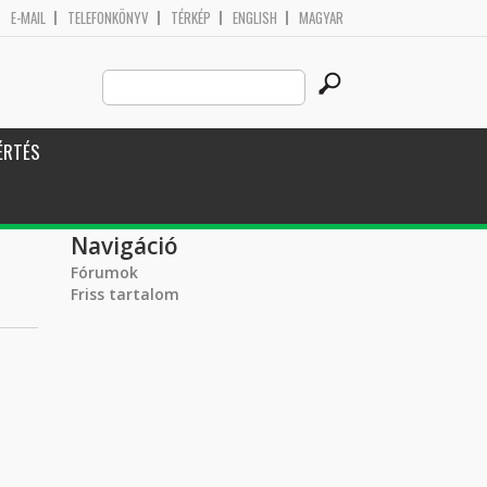
E-MAIL
TELEFONKÖNYV
TÉRKÉP
ENGLISH
MAGYAR
Search
Keresés űrlap
this
site
ÉRTÉS
Navigáció
Fórumok
Friss tartalom