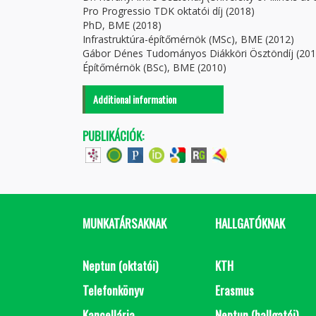
Pro Progressio TDK oktatói díj (2018)
PhD, BME (2018)
Infrastruktúra-építőmérnök (MSc), BME (2012)
Gábor Dénes Tudományos Diákköri Ösztöndíj (201
Építőmérnök (BSc), BME (2010)
Additional information
PUBLIKÁCIÓK:
MUNKATÁRSAKNAK
HALLGATÓKNAK
Neptun (oktatói)
KTH
Telefonkönyv
Erasmus
Kancellária
Neptun (hallgatói)