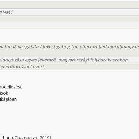
DHAI41
atának vizsgálata / Investigating the effect of bed morphology o
feldolgozása egyes jellemző, magyarországi folyószakaszokon
ép erőforrásai között
modellezése
ások
ikájában
at Urbana-Champaign, 2019)