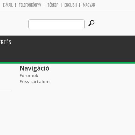
E-MAIL
TELEFONKÖNYV
TÉRKÉP
ENGLISH
MAGYAR
Search
Keresés űrlap
this
site
ÉRTÉS
Navigáció
Fórumok
Friss tartalom