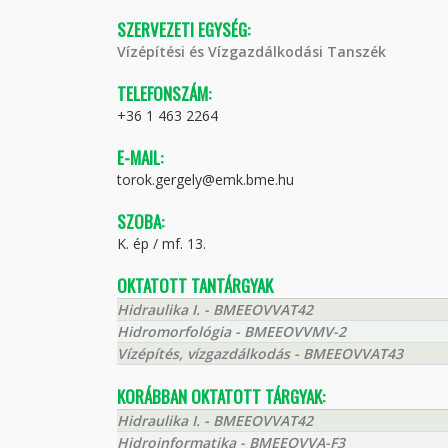
SZERVEZETI EGYSÉG:
Vízépítési és Vízgazdálkodási Tanszék
TELEFONSZÁM:
+36 1 463 2264
E-MAIL:
torok.gergely@emk.bme.hu
SZOBA:
K. ép / mf. 13.
OKTATOTT TANTÁRGYAK
Hidraulika I. - BMEEOVVAT42
Hidromorfológia - BMEEOVVMV-2
Vízépítés, vízgazdálkodás - BMEEOVVAT43
KORÁBBAN OKTATOTT TÁRGYAK:
Hidraulika I. - BMEEOVVAT42
Hidroinformatika - BMEEOVVA-F3