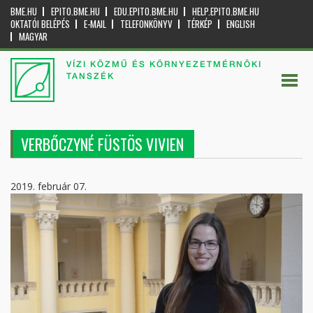
BME.HU
EPITO.BME.HU
EDU.EPITO.BME.HU
HELP.EPITO.BME.HU
OKTATÓI BELÉPÉS
E-MAIL
TELEFONKÖNYV
TÉRKÉP
ENGLISH
MAGYAR
VÍZI KÖZMŰ ÉS KÖRNYEZETMÉRNÖKI
TANSZÉK
VERBŐCZYNÉ FÜSTÖS VIVIEN
2019. február 07.