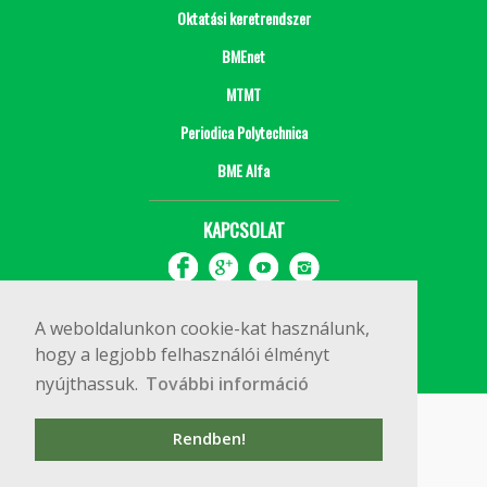
Oktatási keretrendszer
BMEnet
MTMT
Periodica Polytechnica
BME Alfa
KAPCSOLAT
A weboldalunkon cookie-kat használunk,
hogy a legjobb felhasználói élményt
nyújthassuk.
További információ
Impresszum
Copyright © 2020 BME Építőmérnöki Kar
Rendben!
1111 Budapest, Műegyetem rkp. 3.
+36 1 463 3531