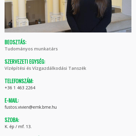
BEOSZTÁS:
Tudományos munkatárs
SZERVEZETI EGYSÉG:
Vízépítési és Vízgazdálkodási Tanszék
TELEFONSZÁM:
+36 1 463 2264
E-MAIL:
fustos.vivien@emk.bme.hu
SZOBA:
K. ép / mf. 13.