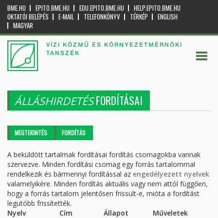
BME.HU
EPITO.BME.HU
EDU.EPITO.BME.HU
HELP.EPITO.BME.HU
OKTATÓI BELÉPÉS
E-MAIL
TELEFONKÖNYV
TÉRKÉP
ENGLISH
MAGYAR
VÍZI KÖZMŰ ÉS KÖRNYEZETMÉRNÖKI
TANSZÉK
FORDÍTÁSAI
ÁLLÁSHIRDETÉS
Elsődleges fülek
MEGTEKINTÉS
FORDÍTÁS
(AKTÍV
FÜL)
A beküldött tartalmak fordításai fordítás csomagokba vannak
szervezve. Minden fordítási csomag egy forrás tartalommal
rendelkezik és bármennyi fordítással az
engedélyezett nyelvek
valamelyikére. Minden fordítás aktuális vagy nem attól függően,
hogy a forrás tartalom jelentősen frissült-e, mióta a fordítást
legutóbb frissítették.
Nyelv
Cím
Állapot
Műveletek