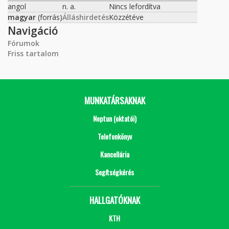
angol
n. a.
Nincs lefordítva
magyar
(forrás)
Álláshirdetés
Közzétéve
Navigáció
Fórumok
Friss tartalom
MUNKATÁRSAKNAK
Neptun (oktatói)
Telefonkönyv
Kancellária
Segítségkérés
HALLGATÓKNAK
KTH