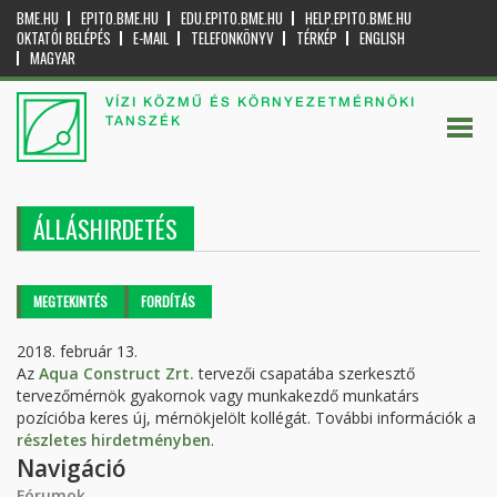
BME.HU
EPITO.BME.HU
EDU.EPITO.BME.HU
HELP.EPITO.BME.HU
OKTATÓI BELÉPÉS
E-MAIL
TELEFONKÖNYV
TÉRKÉP
ENGLISH
MAGYAR
VÍZI KÖZMŰ ÉS KÖRNYEZETMÉRNÖKI
TANSZÉK
ÁLLÁSHIRDETÉS
Elsődleges fülek
MEGTEKINTÉS
(AKTÍV
FORDÍTÁS
FÜL)
2018. február 13.
Az
Aqua Construct Zrt.
tervezői csapatába szerkesztő
tervezőmérnök gyakornok vagy munkakezdő munkatárs
pozícióba keres új, mérnökjelölt kollégát. További információk a
részletes hirdetményben
.
Navigáció
Fórumok