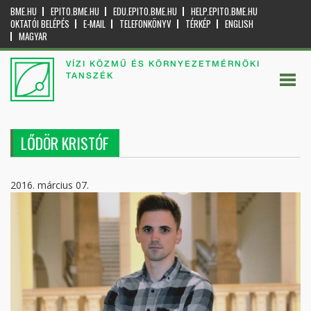
BME.HU
EPITO.BME.HU
EDU.EPITO.BME.HU
HELP.EPITO.BME.HU
OKTATÓI BELÉPÉS
E-MAIL
TELEFONKÖNYV
TÉRKÉP
ENGLISH
MAGYAR
VÍZI KÖZMŰ ÉS KÖRNYEZETMÉRNÖKI
TANSZÉK
LŐDÖR KRISTÓF
2016. március 07.