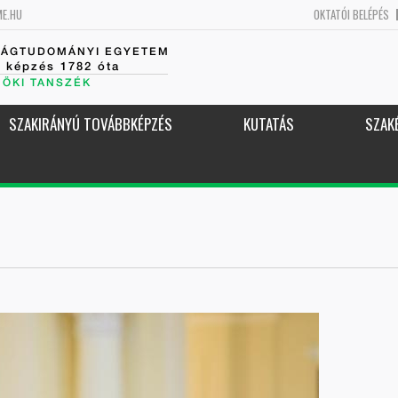
ME.HU
OKTATÓI BELÉPÉS
SÁGTUDOMÁNYI EGYETEM
k képzés 1782 óta
NÖKI TANSZÉK
SZAKIRÁNYÚ TOVÁBBKÉPZÉS
KUTATÁS
SZAK