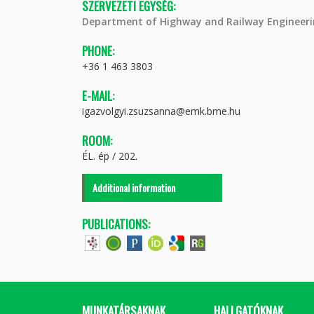
SZERVEZETI EGYSÉG:
Department of Highway and Railway Engineer
PHONE:
+36 1 463 3803
E-MAIL:
igazvolgyi.zsuzsanna@emk.bme.hu
ROOM:
ÉL. ép / 202.
Additional information
PUBLICATIONS:
MUNKATÁRSAKNAK
HALLGATÓKNAK