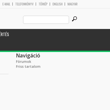
E-MAIL
TELEFONKÖNYV
TÉRKÉP
ENGLISH
MAGYAR
Search
Keresés űrlap
this
site
ÉRTÉS
Navigáció
Fórumok
Friss tartalom