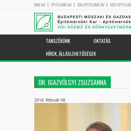
BME.HU
EPITO.BME.HU
EDU.EPITO.BME.HU
HELP.EPITO.B
BUDAPESTI MŰSZAKI ÉS GAZDA
Építőmérnöki Kar - építőmérnö
VÍZI KÖZMŰ ÉS KÖRNYEZETMÉR
TANSZÉKÜNK
OKTATÁS
HÍREK, ÁLLÁSLEHETŐSÉGEK
DR. IGAZVÖLGYI ZSUZSANNA
2016. február 08.