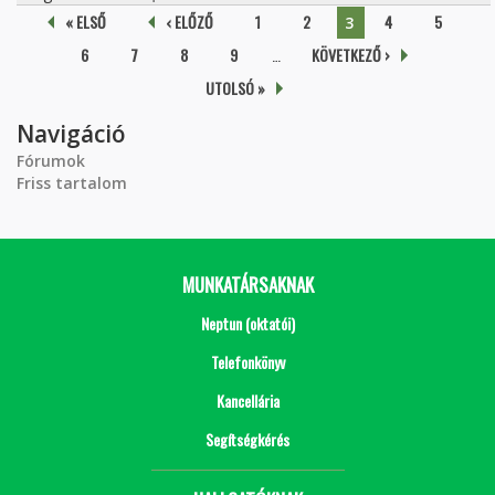
Oldalak
« ELSŐ
‹ ELŐZŐ
1
2
4
5
3
6
7
8
9
…
KÖVETKEZŐ ›
UTOLSÓ »
Navigáció
Fórumok
Friss tartalom
MUNKATÁRSAKNAK
Neptun (oktatói)
Telefonkönyv
Kancellária
Segítségkérés