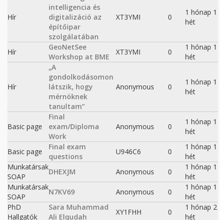
intelligencia és
1 hónap 1
Hír
digitalizáció az
XT3YMI
0
hét
építőipar
szolgálatában
GeoNetSee
1 hónap 1
Hír
XT3YMI
0
Workshop at BME
hét
„A
gondolkodásomon
1 hónap 1
Hír
látszik, hogy
Anonymous
0
hét
mérnöknek
tanultam”
Final
1 hónap 1
Basic page
exam/Diploma
Anonymous
0
hét
Work
Final exam
1 hónap 1
Basic page
U946C6
0
questions
hét
Munkatársak
1 hónap 1
DHEXJM
Anonymous
0
SOAP
hét
Munkatársak
1 hónap 1
N7KV69
Anonymous
0
SOAP
hét
PhD
Sara Muhammad
1 hónap 2
XY1FHH
0
Hallgatók
Ali Elqudah
hét