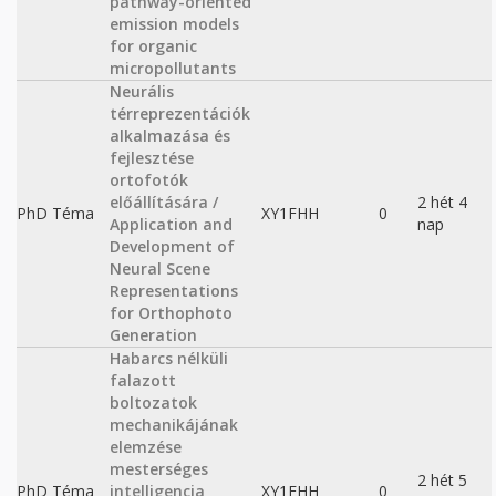
pathway-oriented
emission models
for organic
micropollutants
Neurális
térreprezentációk
alkalmazása és
fejlesztése
ortofotók
előállítására /
2 hét 4
PhD Téma
XY1FHH
0
Application and
nap
Development of
Neural Scene
Representations
for Orthophoto
Generation
Habarcs nélküli
falazott
boltozatok
mechanikájának
elemzése
mesterséges
2 hét 5
PhD Téma
intelligencia
XY1FHH
0