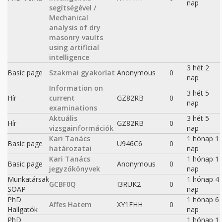
nap
segítségével /
Mechanical
analysis of dry
masonry vaults
using artificial
intelligence
3 hét 2
Basic page
Szakmai gyakorlat
Anonymous
0
nap
Information on
3 hét 5
Hír
current
GZ82RB
0
nap
examinations
Aktuális
3 hét 5
Hír
GZ82RB
0
vizsgainformációk
nap
Kari Tanács
1 hónap 1
Basic page
U946C6
0
határozatai
nap
Kari Tanács
1 hónap 1
Basic page
Anonymous
0
jegyzőkönyvek
nap
Munkatársak
1 hónap 4
GCBF0Q
I3RUK2
0
SOAP
nap
PhD
1 hónap 6
Affes Hatem
XY1FHH
0
Hallgatók
nap
PhD
1 hónap 1