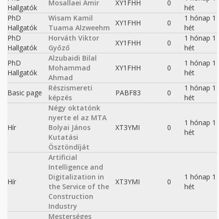
Mosallaei Amir
XY1FHH
0
Hallgatók
hét
PhD
Wisam Kamil
1 hónap 1
XY1FHH
0
Hallgatók
Tuama Alzweehm
hét
PhD
Horváth Viktor
1 hónap 1
XY1FHH
0
Hallgatók
Győző
hét
Alzubaidi Bilal
PhD
1 hónap 1
Mohammad
XY1FHH
0
Hallgatók
hét
Ahmad
Részismereti
1 hónap 1
Basic page
PABF83
0
képzés
hét
Négy oktatónk
nyerte el az MTA
1 hónap 1
Hír
Bolyai János
XT3YMI
0
hét
Kutatási
Ösztöndíját
Artificial
Intelligence and
Digitalization in
1 hónap 1
Hír
XT3YMI
0
the Service of the
hét
Construction
Industry
Mesterséges