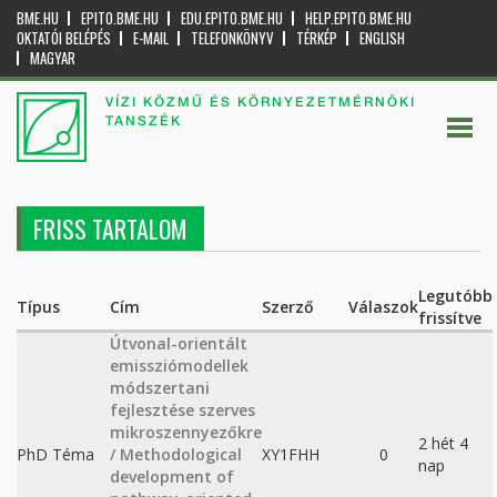
BME.HU
EPITO.BME.HU
EDU.EPITO.BME.HU
HELP.EPITO.BME.HU
OKTATÓI BELÉPÉS
E-MAIL
TELEFONKÖNYV
TÉRKÉP
ENGLISH
MAGYAR
VÍZI KÖZMŰ ÉS KÖRNYEZETMÉRNÖKI
TANSZÉK
FRISS TARTALOM
Legutóbb
Típus
Cím
Szerző
Válaszok
frissítve
Útvonal-orientált
emissziómodellek
módszertani
fejlesztése szerves
mikroszennyezőkre
2 hét 4
PhD Téma
/ Methodological
XY1FHH
0
nap
development of