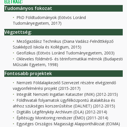
ÉLETRAJZ:
Tudományos fokozat
PhD Földtudományok (Eötvös Loránd
Tudományegyetem, 2017)
Végzettség:
Mezőgazdász Technikus (Diana Vadász-Felnőttképző
Szakképző Iskola és Kollégium, 2015)
Geofizikus (Eötvös Loránd Tudományegyetem, 2003)
Okleveles földmérő- és térinformatikai mérnök (Budapesti
Műszaki Egyetem, 1998)
Fontosabb projektek
Nemzeti Földalapkezelő Szervezet részére elvégzendő
vagyonfelmérési projekt (2015-2017)
Integrált Nemzeti Ingatlan Kataszter (INIK) (2012-2015)
Földhivatali folyamatok ügyfélközpontú átalakítása és
ahhoz szükséges korszerűsítése (DALNET) (2012-2015)
Digitális Légifénykép Archívum (DLA) (2012-2014)
Építésügy Monitoring rendszer (ÉMO) (2011-2014)
Egységes Országos Magassági Alapponthálozat (EOMA)