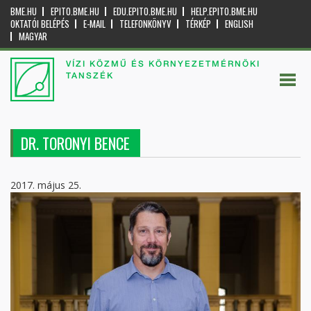
BME.HU
EPITO.BME.HU
EDU.EPITO.BME.HU
HELP.EPITO.BME.HU
OKTATÓI BELÉPÉS
E-MAIL
TELEFONKÖNYV
TÉRKÉP
ENGLISH
MAGYAR
VÍZI KÖZMŰ ÉS KÖRNYEZETMÉRNÖKI
TANSZÉK
DR. TORONYI BENCE
2017. május 25.