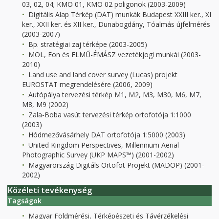
03, 02, 04; KMO 01, KMO 02 poligonok (2003-2009)
Digitális Alap Térkép (DAT) munkák Budapest XXIII ker., XI
ker., XXII ker. és XII ker., Dunabogdány, Tóalmás újfelmérés
(2003-2007)
Bp. stratégiai zaj térképe (2003-2005)
MOL, Eon és ELMŰ-ÉMÁSZ vezetékjogi munkái (2003-
2010)
Land use and land cover survey (Lucas) projekt
EUROSTAT megrendelésére (2006, 2009)
Autópálya tervezési térkép M1, M2, M3, M30, M6, M7,
M8, M9 (2002)
Zala-Boba vasút tervezési térkép ortofotója 1:1000
(2003)
Hódmezővásárhely DAT ortofotója 1:5000 (2003)
United Kingdom Perspectives, Millennium Aerial
Photographic Survey (UKP MAPS™) (2001-2002)
Magyarország Digitáls Ortofot Projekt (MADOP) (2001-
2002)
Közéleti tevékenység
Tagságok
Magyar Földmérési, Térképészeti és Távérzékelési