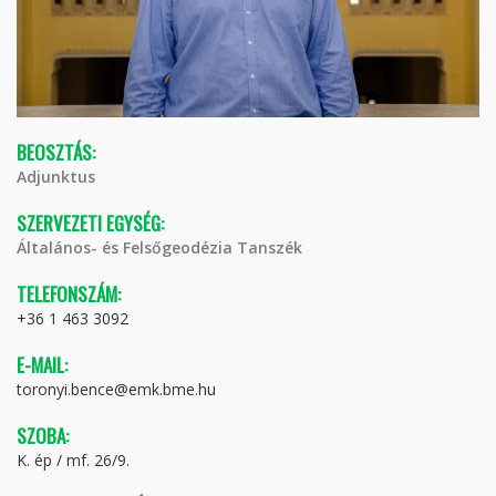
BEOSZTÁS:
Adjunktus
SZERVEZETI EGYSÉG:
Általános- és Felsőgeodézia Tanszék
TELEFONSZÁM:
+36 1 463 3092
E-MAIL:
toronyi.bence@emk.bme.hu
SZOBA:
K. ép / mf. 26/9.