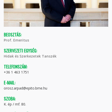
BEOSZTÁS:
Prof. Emeritus
SZERVEZETI EGYSÉG:
Hidak és Szerkezetek Tanszék
TELEFONSZÁM:
+36 1 463 1751
E-MAIL:
orosz.arpad@epito.bme.hu
SZOBA:
K. ép / mf. 80.