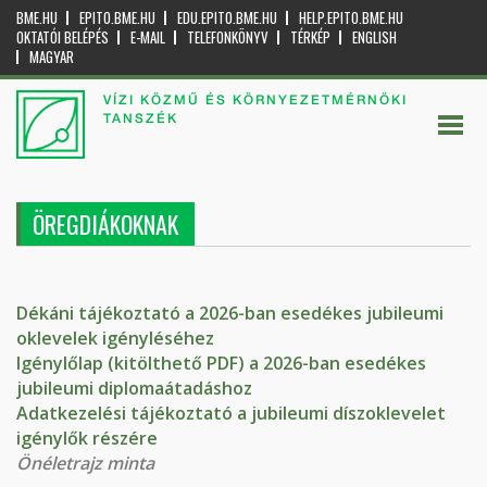
BME.HU
EPITO.BME.HU
EDU.EPITO.BME.HU
HELP.EPITO.BME.HU
OKTATÓI BELÉPÉS
E-MAIL
TELEFONKÖNYV
TÉRKÉP
ENGLISH
MAGYAR
VÍZI KÖZMŰ ÉS KÖRNYEZETMÉRNÖKI
TANSZÉK
ÖREGDIÁKOKNAK
Dékáni tájékoztató a 2026-ban esedékes jubileumi
oklevelek igényléséhez
Igénylőlap (kitölthető PDF) a 2026-ban esedékes
jubileumi diplomaátadáshoz
Adatkezelési tájékoztató a jubileumi díszoklevelet
igénylők részére
Önéletrajz minta