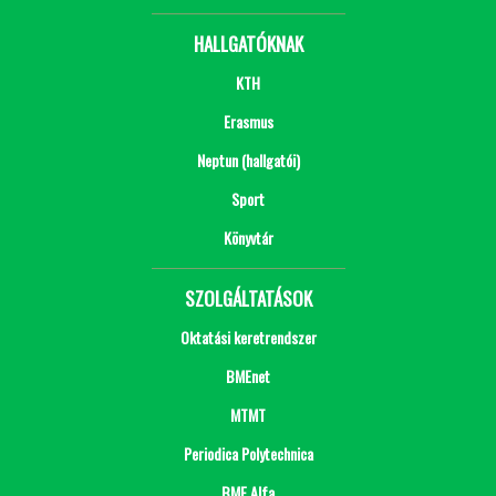
HALLGATÓKNAK
KTH
Erasmus
Neptun (hallgatói)
Sport
Könyvtár
SZOLGÁLTATÁSOK
Oktatási keretrendszer
BMEnet
MTMT
Periodica Polytechnica
BME Alfa