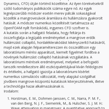
Dynamics, CFD) útján történő közelítése. Az ilyen törekvésekről
szóló tudományos publikációk száma egyre nő. Az egyik
legnépszerűbb módszer esetén merev pálcák sokaságával
közelítik a mangrovesávok áramlásra és hullámzásra gyakorolt
hatását. A módszer numerikus közelítését tartalmazza az
OpenFOAM nyílt forráskódú, ingyenes CFD szoftver is.
A kutatás során a hallgató feladata, hogy feltárja és
összefoglalja a legújabb eredményeket a mangrove erdők
hullámzást csillapító, hordaléklerakódást kikényszerítő hatásáról,
majd ezek alapján felparaméterezzen és összeállítson egy
laboratóriumi mérési apparátust, kiemelt figyelmet fordítva a
növények hullámzást csillapító hatásának vizsgálatára. A
laboratóriumi mérések eredményeivel, melyeket a befogadó
tanszék rendelkezésre álló eszközpalettájával kíván feldolgozni
és értékelni, a hallgató igazolja a laboratóriumi kísérlet
numerikus szimulációs változatát, mely alapjául szolgálhat
jövőbeni mangrove-központú kutatások kiterjesztésének, illetve
a technológia hazai alkalmazásának is.
Irodalom:
Horstman, E. M., Dohmen-Janssen, C. M., Narra, P. M. F.,
van den Berg, N. J. F., Siemerink, M., & Hulscher, S. J. M. H.:
Wave attenuation in mangroves: A quantitative approach to