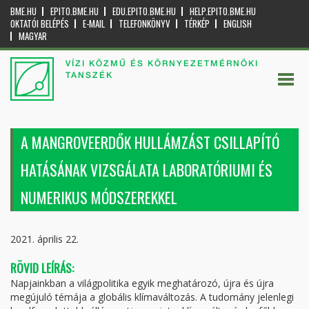
BME.HU
EPITO.BME.HU
EDU.EPITO.BME.HU
HELP.EPITO.BME.HU
OKTATÓI BELÉPÉS
E-MAIL
TELEFONKÖNYV
TÉRKÉP
ENGLISH
MAGYAR
VÍZI KÖZMŰ ÉS KÖRNYEZETMÉRNÖKI
TANSZÉK
A MANGROVEERDŐK HULLÁMZÁST CSILLAPÍTÓ
HATÁSÁNAK VIZSGÁLATA LABORATÓRIUMI ÉS
NUMERIKUS MÓDSZEREKKEL
2021. április 22.
RÖVID LEÍRÁS:
Napjainkban a világpolitika egyik meghatározó, újra és újra
megújuló témája a globális klímaváltozás. A tudomány jelenlegi