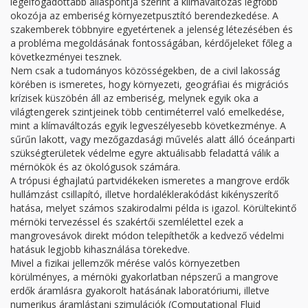
legelfogadottabb álláspontja szerint a klímaváltozás legfőbb
okozója az emberiség környezetpusztító berendezkedése. A
szakemberek többnyire egyetértenek a jelenség létezésében és
a probléma megoldásának fontosságában, kérdőjeleket főleg a
következményei tesznek.
Nem csak a tudományos közösségekben, de a civil lakosság
körében is ismeretes, hogy környezeti, geográfiai és migrációs
krízisek küszöbén áll az emberiség, melynek egyik oka a
világtengerek szintjeinek több centiméterrel való emelkedése,
mint a klímaváltozás egyik legveszélyesebb következménye. A
sűrűn lakott, vagy mezőgazdasági művelés alatt álló óceánparti
szükségterületek védelme egyre aktuálisabb feladattá válik a
mérnökök és az ökológusok számára.
A trópusi éghajlatú partvidékeken ismeretes a mangrove erdők
hullámzást csillapító, illetve hordaléklerakódást kikényszerítő
hatása, melyet számos szakirodalmi példa is igazol. Körültekintő
mérnöki tervezéssel és szakértői szemlélettel ezek a
mangrovesávok direkt módon telepíthetők a kedvező védelmi
hatásuk legjobb kihasználása törekedve.
Mivel a fizikai jellemzők mérése valós környezetben
körülményes, a mérnöki gyakorlatban népszerű a mangrove
erdők áramlásra gyakorolt hatásának laboratóriumi, illetve
numerikus áramlástani szimulációk (Computational Fluid