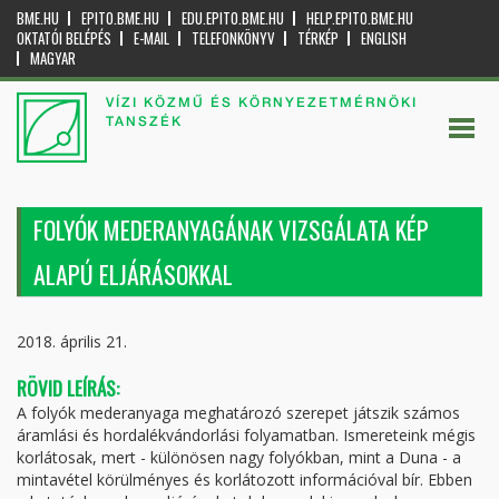
BME.HU
EPITO.BME.HU
EDU.EPITO.BME.HU
HELP.EPITO.BME.HU
OKTATÓI BELÉPÉS
E-MAIL
TELEFONKÖNYV
TÉRKÉP
ENGLISH
MAGYAR
VÍZI KÖZMŰ ÉS KÖRNYEZETMÉRNÖKI
TANSZÉK
FOLYÓK MEDERANYAGÁNAK VIZSGÁLATA KÉP
ALAPÚ ELJÁRÁSOKKAL
2018. április 21.
RÖVID LEÍRÁS:
A folyók mederanyaga meghatározó szerepet játszik számos
áramlási és hordalékvándorlási folyamatban. Ismereteink mégis
korlátosak, mert - különösen nagy folyókban, mint a Duna - a
mintavétel körülményes és korlátozott információval bír. Ebben