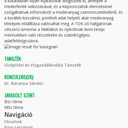
a kutatásban olyan eljárásokat dolgozunk ki, amelyek a
mederfenék videózásával, és a képsorozatok elemzésével
szolgáltatnak információt a mederanyag szemösszetételéről, és
a korábbi kisszámú, pontbeli adat helyett akár mederanyag
térképek előállítása valósulhat meg. A TDK-zó hallgatónak
célszerű ismernie a Matlabot és nyitottnak lenni terepi
mérésekben való részvételre és számítógépes
adatfeldolgozásra.
TANSZÉK:
Vízépítési és Vízgazdálkodási Tanszék
KONZULENS(EK):
Dr. Baranya Sándor
JAVASOLT SZINT:
BSc téma
MSc téma
Navigáció
Fórumok
Friss tartalom